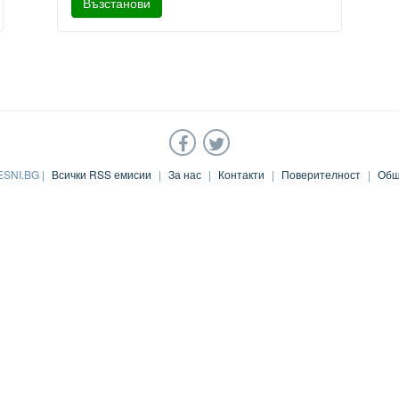
ESNI.BG |
Всички RSS емисии
|
За нас
|
Контакти
|
Поверителност
|
Общ