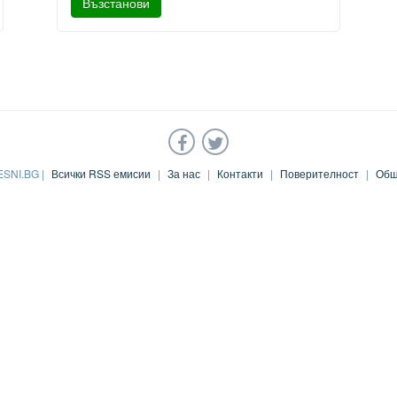
ESNI.BG |
Всички RSS емисии
|
За нас
|
Контакти
|
Поверителност
|
Общ