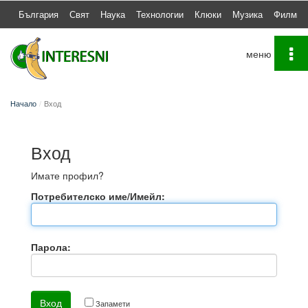
България
Свят
Наука
Технологии
Клюки
Музика
Филми
To
na
Начало
Вход
Вход
Имате профил?
Потребителско име/Имейл:
Парола:
Запамети