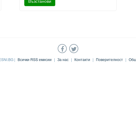
ESNI.BG |
Всички RSS емисии
|
За нас
|
Контакти
|
Поверителност
|
Общ