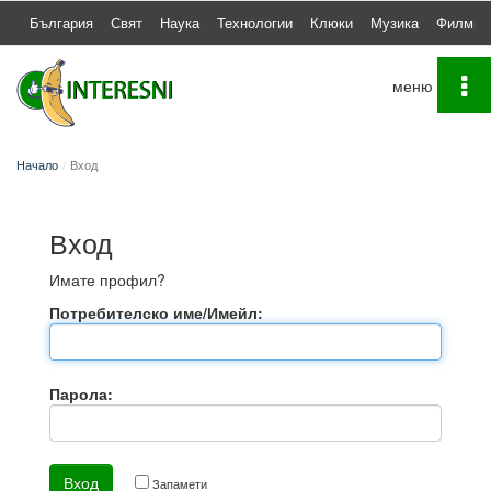
България
Свят
Наука
Технологии
Клюки
Музика
Филми
To
na
Начало
Вход
Вход
Имате профил?
Потребителско име/Имейл:
Парола:
Запамети