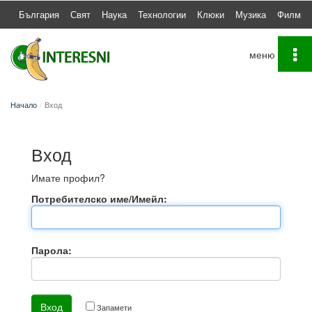
България
Свят
Наука
Технологии
Клюки
Музика
Филми
To
na
Начало
Вход
Вход
Имате профил?
Потребителско име/Имейл:
Парола:
Запамети