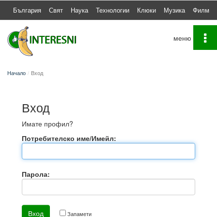
България
Свят
Наука
Технологии
Клюки
Музика
Филми
To
na
Начало
Вход
Вход
Имате профил?
Потребителско име/Имейл:
Парола:
Запамети