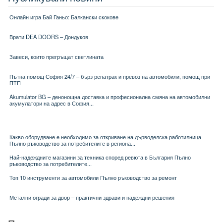
Онлайн игра Бай Ганьо: Балкански скокове
Врати DEA DOORS – Дондуков
Завеси, които прегръщат светлината
Пътна помощ София 24/7 – бърз репатрак и превоз на автомобили, помощ при
ПТП
Akumulator BG – денонощна доставка и професионална смяна на автомобилни
акумулатори на адрес в София...
Какво оборудване е необходимо за откриване на дърводелска работилница
Пълно ръководство за потребителите в региона...
Най-надеждните магазини за техника според ревюта в България Пълно
ръководство за потребителите...
Топ 10 инструменти за автомобили Пълно ръководство за ремонт
Метални огради за двор – практични здрави и надеждни решения