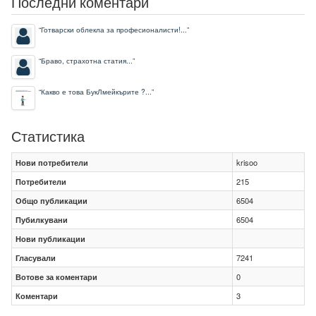
Последни коментари
“
Готварски облекла за професионалисти!...
”
“
Браво, страхотна статия...
”
“
Какво е това БукЛмейкърите ?...
”
Статистика
Нови потребители
krisoo
Потребители
215
Общо публикации
6504
Пубилкувани
6504
Нови публикации
Гласували
7241
Вотове за коментари
0
Коментари
3