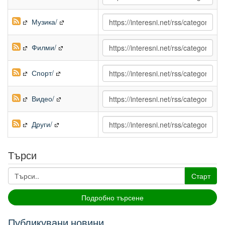
Музика/
Филми/
Спорт/
Видео/
Други/
Търси
Старт
Подробно търсене
Публикувани новини