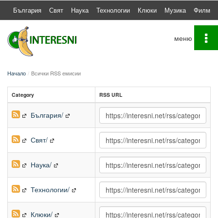
България
Свят
Наука
Технологии
Клюки
Музика
Филми
To
na
Начало
Всички RSS емисии
Category
RSS URL
България/
Свят/
Наука/
Технологии/
Клюки/