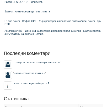
Врати DEA DOORS – Дондуков
Завеси, които прегръщат светлината
Пътна помощ София 24/7 – бърз репатрак и превоз на автомобили, помощ при
ПТП
Akumulator BG – денонощна доставка и професионална смяна на автомобилни
акумулатори на адрес в София...
Последни коментари
“
Готварски облекла за професионалисти!...
”
“
Браво, страхотна статия...
”
“
Какво е това БукЛмейкърите ?...
”
Статистика