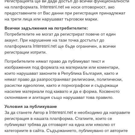
Регистрацията ще ви даде достъп до всички функционалности
на платформата. Interesni.net не носи отговорност, ако
предоставените от Вас данни при регистрация принадлежат
на трети лица или нарушават търговски марки.
Всички задължения на потребителите:
Потребителите не могат да регистрират повече от един
акаунт. При нарушение на тази точка достъпът до
платформата Interesni.net ще бъде ограничен, а всички
регистрации изтрити.
Потребителите нямат право да публикуват текст и
изображения под формата на материали или коментари,
които нарушават законите в Република България, както и
нямат право да разпространяват религиозни, политически,
расистки идеологии, както и порнографски и съдържащи
насилие материали под каквато и да е форма. Косвеното
склоняване и агитация също нарушават това правило.
Условия за публикуване
За да станете Автор в Interesni.net е необходимо да направите
регистрация в нашата платформа. Статиите, които се
публикуват трбява да отговарят на една или няколко от
категориите в сайта. Съдържанието, публикувано от авторите