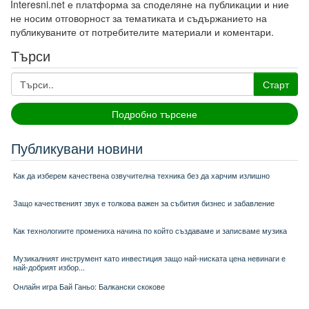
Interesni.net е платформа за споделяне на публикации и ние
не носим отговорност за тематиката и съдържанието на
публикуваните от потребителите материали и коментари.
Търси
Старт
Подробно търсене
Публикувани новини
Как да изберем качествена озвучителна техника без да харчим излишно
Защо качественият звук е толкова важен за събития бизнес и забавление
Как технологиите промениха начина по който създаваме и записваме музика
Музикалният инструмент като инвестиция защо най-ниската цена невинаги е
най-добрият избор...
Онлайн игра Бай Ганьо: Балкански скокове