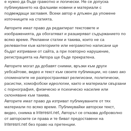
е нужно да бъде грамотно и логически. Не се допуска
публикуването на фалшиви новини и материали с
подвеждащи заглавия. Всеки автор е длъжен да упомене
източниците на статията.
Авторите имат право да редактират текстовете и
изображенията, да обогатяват и разширяват съдържанието по
всяко време. Рекламни статии и такива, които не са
релевантни към категориите или неграмотно написани ще
бъдат изтривани от сайта, а при повторно нарушение,
регистрацията на Автора ще бъде прекратена.
Авторите могат да добавят снимки, връзки към други
уебсайтове, видео и текст към своите публикации, но само ако
споменатите не разпространяват религиозни, политически,
расистки, хомофобски идеологии, както и материали свързани
с порнография, физическо и психическо насилие или
склоняване към такива.
Авторите имат право да изтриват публикуваните от тях
материали по всяко време. Публикувайки авторски текст,
видео, снимка в interesni.net, Авторът се отказва доброволно
от авторските си права и те биват предоставени на
interesni.net без право на претенции.