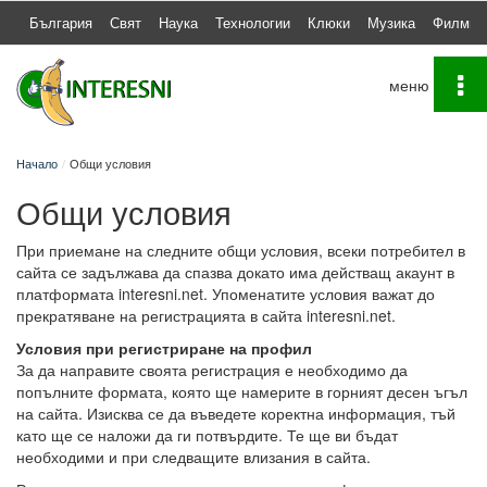
България
Свят
Наука
Технологии
Клюки
Музика
Филми
To
na
Начало
Общи условия
Общи условия
При приемане на следните общи условия, всеки потребител в
сайта се задължава да спазва докато има действащ акаунт в
платформата interesni.net. Упоменатите условия важат до
прекратяване на регистрацията в сайта interesni.net.
Условия при регистриране на профил
За да направите своята регистрация е необходимо да
попълните формата, която ще намерите в горният десен ъгъл
на сайта. Изисква се да въведете коректна информация, тъй
като ще се наложи да ги потвърдите. Те ще ви бъдат
необходими и при следващите влизания в сайта.