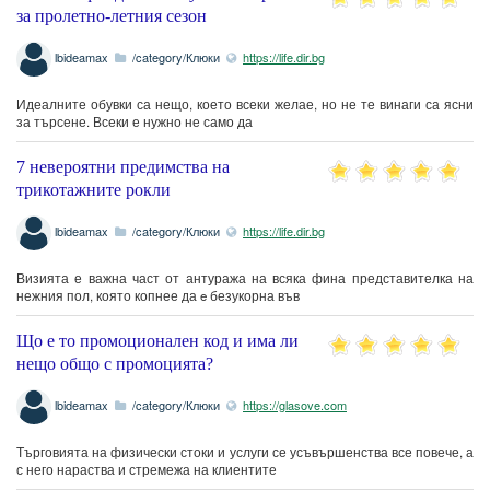
за пролетно-летния сезон
lbideamax
/category/Клюки
https://life.dir.bg
Идеалните обувки са нещо, което всеки желае, но не те винаги са ясни
за търсене. Всеки е нужно не само да
7 невероятни предимства на
трикотажните рокли
lbideamax
/category/Клюки
https://life.dir.bg
Визията е важна част от антуража на всяка фина представителка на
нежния пол, която копнее да e безукорна във
Що е то промоционален код и има ли
нещо общо с промоцията?
lbideamax
/category/Клюки
https://glasove.com
Търговията на физически стоки и услуги се усъвършенства все повече, а
с него нараства и стремежа на клиентите