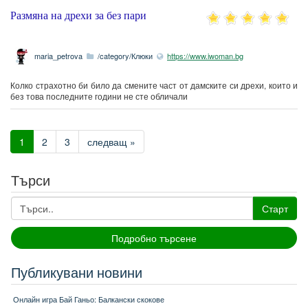
Размяна на дрехи за без пари
maria_petrova
/category/Клюки
https://www.iwoman.bg
Колко страхотно би било да смените част от дамските си дрехи, които и
без това последните години не сте обличали
1
2
3
следващ »
Търси
Старт
Подробно търсене
Публикувани новини
Онлайн игра Бай Ганьо: Балкански скокове