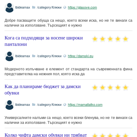
lbideamax
/category/Клюки
https://glasove.com
Добре пасващите обуща са нещо, което всеки иска, но не те винаги са
налични за използване. Търсещият е нужно
Кога са подходящи за носене широки
панталони
lbideamax
/category/Клюки
https://damski.eu
Модерното излъчване е елемент от стандарта на съвременната фина
представителка на нежния пол, която иска да
Как да планираме бюджет за дамски
обувки
lbideamax
/category/Клюки
https://mamaitatko.com
Универсалните налъми са нещо, което всеки бленува, но не те винаги са
налични за използване. Търсещият е нужно
Колко чифта дамски обувки ни трябват