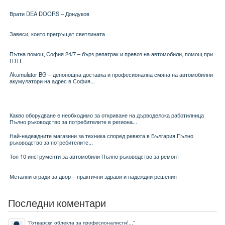
Врати DEA DOORS – Дондуков
Завеси, които прегръщат светлината
Пътна помощ София 24/7 – бърз репатрак и превоз на автомобили, помощ при
ПТП
Akumulator BG – денонощна доставка и професионална смяна на автомобилни
акумулатори на адрес в София...
Какво оборудване е необходимо за откриване на дърводелска работилница
Пълно ръководство за потребителите в региона...
Най-надеждните магазини за техника според ревюта в България Пълно
ръководство за потребителите...
Топ 10 инструменти за автомобили Пълно ръководство за ремонт
Метални огради за двор – практични здрави и надеждни решения
Последни коментари
“
Готварски облекла за професионалисти!...
”