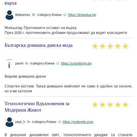
върха
lbideamax
/category/Клюки
https://dnesplus.bg
Workout.bg: Протеините остават на върха
През 2025 г. протеиновите добавки продължават да водят класациите
Българска домашна дамска мода
pavel
/category/Клюки
https://smartliving.bg
Видове домашни дрехи
Спортен костюм. Такъв домашен комплект не само е удобен за носене,
но и ви затопля
Технологични Вдъхновения за
Модерния Живот
pepi_h
/category/Клюки
https://grabnete.com
В днешния динамичен свят, технологичните джаджи са станали