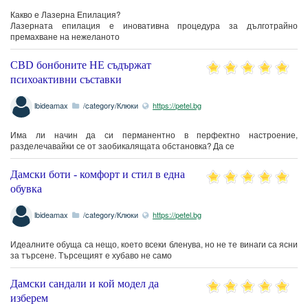
Какво е Лазерна Епилация?
Лазерната епилация е иновативна процедура за дълготрайно
премахване на нежеланото
CBD бонбоните НЕ съдържат
психоактивни съставки
lbideamax
/category/Клюки
https://petel.bg
Има ли начин да си перманентно в перфектно настроение,
разделечавайки се от заобикалящата обстановка? Да се
Дамски боти - комфорт и стил в една
обувка
lbideamax
/category/Клюки
https://petel.bg
Идеалните обуща са нещо, което всеки бленува, но не те винаги са ясни
за търсене. Търсещият е хубаво не само
Дамски сандали и кой модел да
изберем