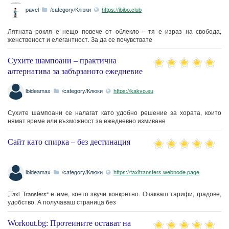
pavel
/category/Клюки
https://ibibo.club
Лятната рокля е нещо повече от облекло – тя е израз на свобода,
женственост и елегантност. За да се почувствате
Сухите шампоани – практична
алтернатива за забързаното ежедневие
lbideamax
/category/Клюки
https://kakvo.eu
Сухите шампоани се налагат като удобно решение за хората, които
нямат време или възможност за ежедневно измиване
Сайт като спирка – без дестинация
lbideamax
/category/Клюки
https://taxitransfers.webnode.page
„Taxi Transfers“ е име, което звучи конкретно. Очакваш тарифи, градове,
удобство. А получаваш страница без
Workout.bg: Протеините остават на