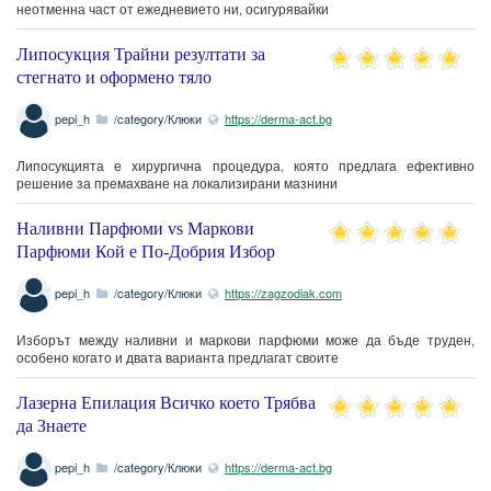
неотменна част от ежедневието ни, осигурявайки
Липосукция Трайни резултати за
стегнато и оформено тяло
pepi_h
/category/Клюки
https://derma-act.bg
Липосукцията е хирургична процедура, която предлага ефективно
решение за премахване на локализирани мазнини
Наливни Парфюми vs Маркови
Парфюми Кой е По-Добрия Избор
pepi_h
/category/Клюки
https://zagzodiak.com
Изборът между наливни и маркови парфюми може да бъде труден,
особено когато и двата варианта предлагат своите
Лазерна Епилация Всичко което Трябва
да Знаете
pepi_h
/category/Клюки
https://derma-act.bg