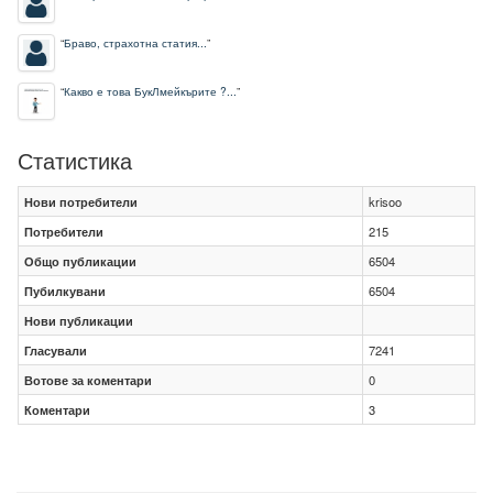
“
Браво, страхотна статия...
”
“
Какво е това БукЛмейкърите ?...
”
Статистика
Нови потребители
krisoo
Потребители
215
Общо публикации
6504
Пубилкувани
6504
Нови публикации
Гласували
7241
Вотове за коментари
0
Коментари
3