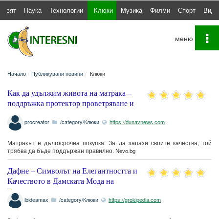
Свят
Наука
Технологии
Клюки
Музика
Филми
Спорт
Виде
To
na
Начало
Публикувани новини
Клюки
Как да удължим живота на матрака –
поддръжка протектор проветряване и
правилна основа
procreator
/category/Клюки
https://dunavnews.com
Матракът е дългосрочна покупка. За да запази своите качества, той
трябва да бъде поддържан правилно. Nevo.bg
Дафне – Символът на Елегантността и
Качеството в Дамската Мода на
България
lbideamax
/category/Клюки
https://grokipedia.com