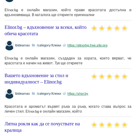
Elinor.bg е онлайн магазин, който прави красотата достъпна и
вдъхновяваща. В каталога ще откриете оригинални
Elinor.bg – вдъхновение за всеки, който
обича красотата
lbideamax
/category/Клюки
https://elinorbg.free.site.pro
Elinor.bg е онлайн магазин, създаден за хората, които вярват, че
красотата е начин на живот. Тук ще откриете
Вашето вдъхновение за стил и
индивидуалност – Elinor.bg
lbideamax
/category/Клюки
https://shor.by
Красотата и ароматът вървят ръка за ръка, когато става въпрос за
личен стил. Elinor.bg е онлайн магазин, който
Лятна рокля как да се почуствате на
кралица