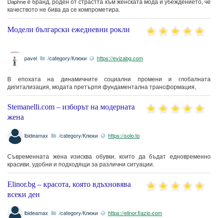
Daphne е бранд, роден от страстта към женската мода и убеждението, че
качеството не бива да се компрометира.
Модели български ежедневни рокли
pavel
/category/Клюки
https://evizabg.com
В епохата на динамичните социални промени и глобалната
дигитализация, модата претърпя фундаментална трансформация,
Stemanelli.com – изборът на модерната
жена
lbideamax
/category/Клюки
https://solo.to
Съвременната жена изисква обувки, които да бъдат едновременно
красиви, удобни и подходящи за различни ситуации.
Elinor.bg – красота, която вдъхновява
всеки ден
lbideamax
/category/Клюки
https://elinor.flazio.com