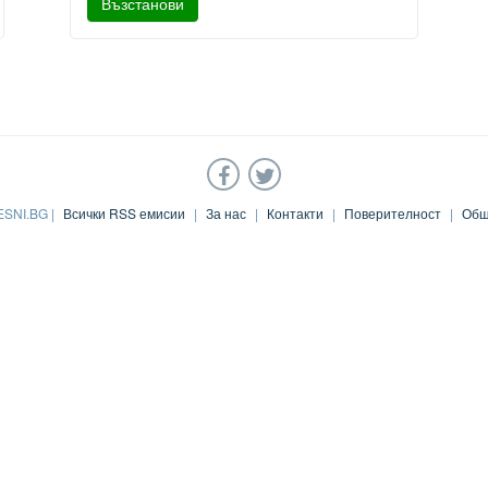
ESNI.BG |
Всички RSS емисии
|
За нас
|
Контакти
|
Поверителност
|
Общ