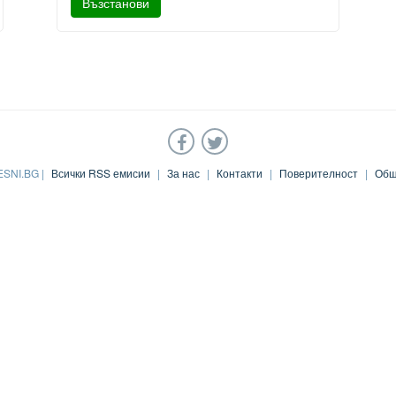
ESNI.BG |
Всички RSS емисии
|
За нас
|
Контакти
|
Поверителност
|
Общ