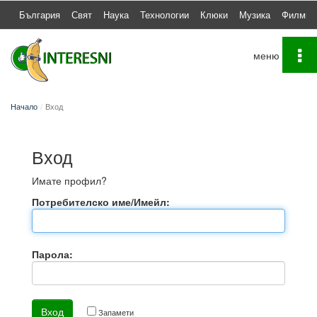
България
Свят
Наука
Технологии
Клюки
Музика
Филми
To
na
Начало
Вход
Вход
Имате профил?
Потребителско име/Имейл:
Парола:
Запамети