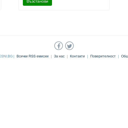
ESNI.BG |
Всички RSS емисии
|
За нас
|
Контакти
|
Поверителност
|
Общ