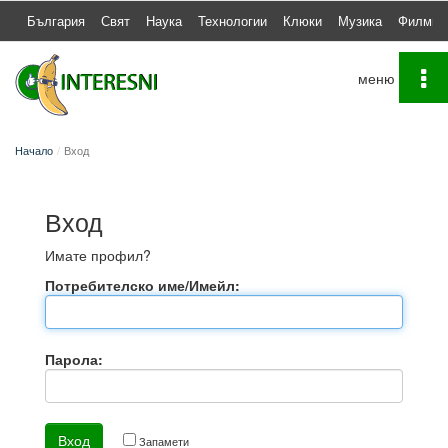
България
Свят
Наука
Технологии
Клюки
Музика
Филми
To
na
Начало
Вход
Вход
Имате профил?
Потребителско име/Имейл:
Парола:
Запамети