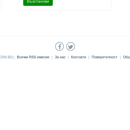
ESNI.BG |
Всички RSS емисии
|
За нас
|
Контакти
|
Поверителност
|
Общ