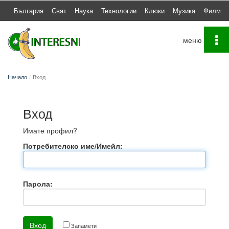
България
Свят
Наука
Технологии
Клюки
Музика
Филми
To
na
Начало
Вход
Вход
Имате профил?
Потребителско име/Имейл:
Парола:
Запамети