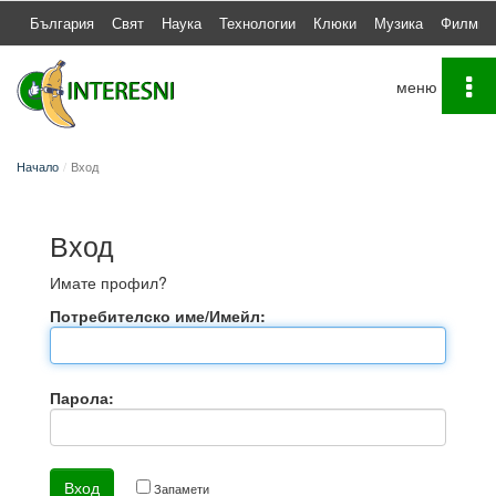
България
Свят
Наука
Технологии
Клюки
Музика
Филми
To
na
Начало
Вход
Вход
Имате профил?
Потребителско име/Имейл:
Парола:
Запамети