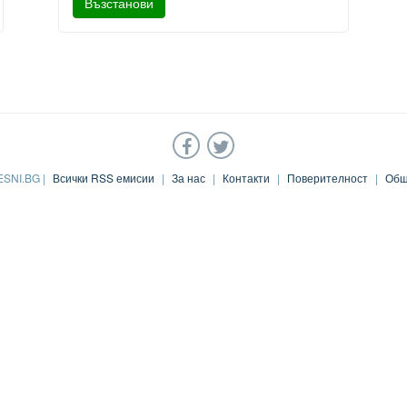
ESNI.BG |
Всички RSS емисии
|
За нас
|
Контакти
|
Поверителност
|
Общ