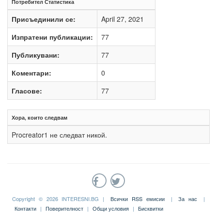
Потребител Статистика
Присъединили се:
April 27, 2021
Изпратени публикации:
77
Публикувани:
77
Коментари:
0
Гласове:
77
Хора, които следвам
Procreator1 не следват никой.
Copyright © 2026 INTERESNI.BG |
Всички RSS емисии
|
За нас
|
Контакти
|
Поверителност
|
Общи условия
|
Бисквитки