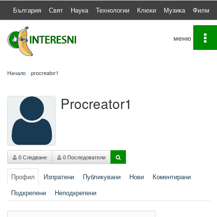
България
Свят
Наука
Технологии
Клюки
Музика
Филми
To
na
Начало
procreator1
Procreator1
0 Следване
0 Последователи
Профил
Изпратени
Публикувани
Нови
Коментирани
Подкрепени
Неподкрепени