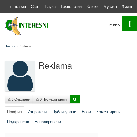
България
Свят
Наука
Технологии
Клюки
Музика
Филми
To
na
Начало
reklama
Reklama
0 Следване
0 Последователи
Профил
Изпратени
Публикувани
Нови
Коментирани
Подкрепени
Неподкрепени