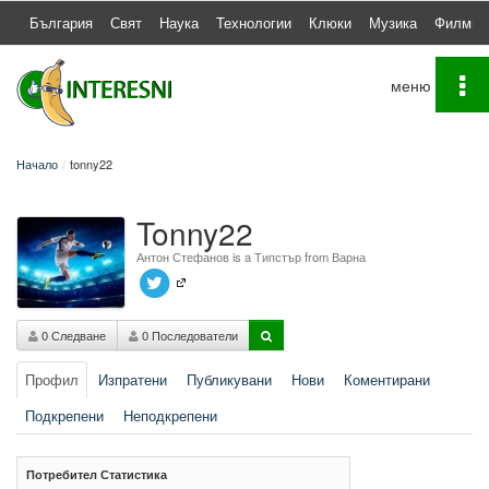
България
Свят
Наука
Технологии
Клюки
Музика
Филми
To
na
Начало
tonny22
Tonny22
Антон Стефанов is a Типстър from Варна
0 Следване
0 Последователи
Профил
Изпратени
Публикувани
Нови
Коментирани
Подкрепени
Неподкрепени
Потребител Статистика