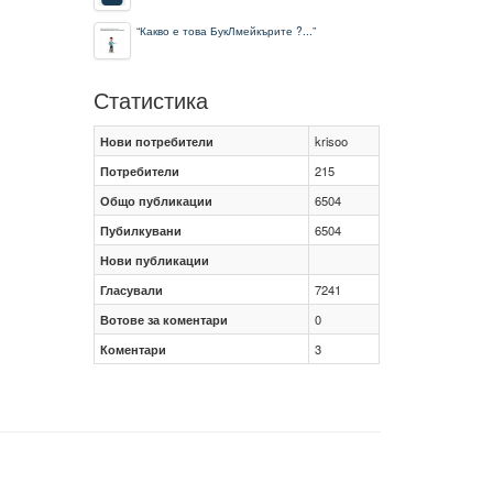
“
Какво е това БукЛмейкърите ?...
”
Статистика
Нови потребители
krisoo
Потребители
215
Общо публикации
6504
Пубилкувани
6504
Нови публикации
Гласували
7241
Вотове за коментари
0
Коментари
3