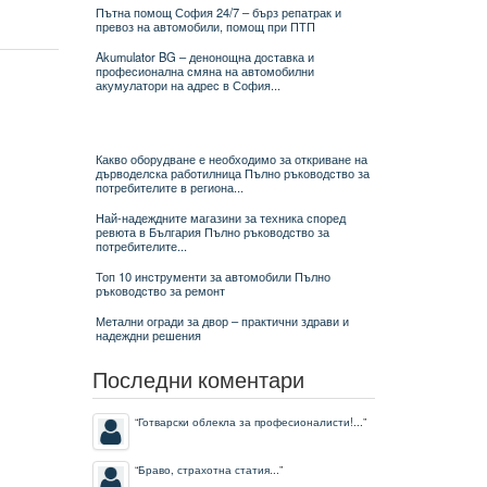
Пътна помощ София 24/7 – бърз репатрак и
превоз на автомобили, помощ при ПТП
Akumulator BG – денонощна доставка и
професионална смяна на автомобилни
акумулатори на адрес в София...
Какво оборудване е необходимо за откриване на
дърводелска работилница Пълно ръководство за
потребителите в региона...
Най-надеждните магазини за техника според
ревюта в България Пълно ръководство за
потребителите...
Топ 10 инструменти за автомобили Пълно
ръководство за ремонт
Метални огради за двор – практични здрави и
надеждни решения
Последни коментари
“
Готварски облекла за професионалисти!...
”
“
Браво, страхотна статия...
”