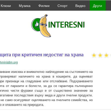
Клюки
Музика
Филми
Спорт
Видео
Други
ащита при критичен недостиг на храна
shministim.org
анване изисква и внимателно наблюдение на състоянието на
проверяват наличието на храна в кошерите, да оценяват
при признаци на гладуване или отслабване. Подхранването
ита от паразити и болести, за да се гарантира пълноценно
логично чисти фуражи също е от съществено значение за
негативни последствия върху меда и други пчелни продукти.
 не само осигуряват оцеляването на пчелните семейства, но
о и опазването на природата.