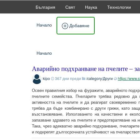
България
Свят
Наука
Технологии
Начало
Добавяне
Начало
Аварийно подхранване на пчелите – з
kipo
367 дни преди
/category/Други
https://www.
Освен правилния избор на фуражите, аварийното подхр
пчелните семейства. Пчеларите трябва редовно да 
активността на пчелите и да реагират своевременно 
трябва да бъде комбинирано с други грижи, като защ
възстановяване. Използването на качествени и еко
запазване здравето на пчелите и предотвратяване на 
Така, чрез адекватно аварийно подхранване, пчеларите
и подкрепят дългосрочната устойчивост на пчеларствот