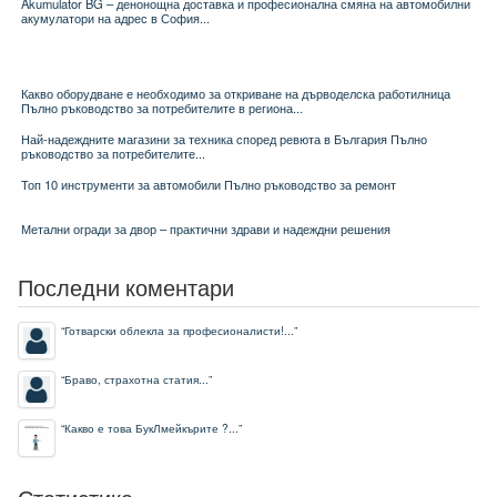
Akumulator BG – денонощна доставка и професионална смяна на автомобилни
акумулатори на адрес в София...
Какво оборудване е необходимо за откриване на дърводелска работилница
Пълно ръководство за потребителите в региона...
Най-надеждните магазини за техника според ревюта в България Пълно
ръководство за потребителите...
Топ 10 инструменти за автомобили Пълно ръководство за ремонт
Метални огради за двор – практични здрави и надеждни решения
Последни коментари
“
Готварски облекла за професионалисти!...
”
“
Браво, страхотна статия...
”
“
Какво е това БукЛмейкърите ?...
”