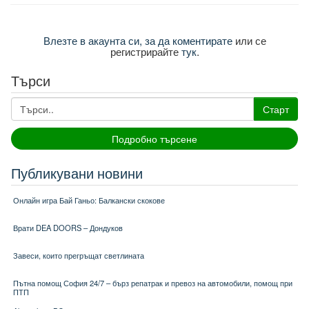
Влезте в акаунта си, за да коментирате
или се
регистрирайте
тук
.
Търси
Старт
Подробно търсене
Публикувани новини
Онлайн игра Бай Ганьо: Балкански скокове
Врати DEA DOORS – Дондуков
Завеси, които прегръщат светлината
Пътна помощ София 24/7 – бърз репатрак и превоз на автомобили, помощ при
ПТП