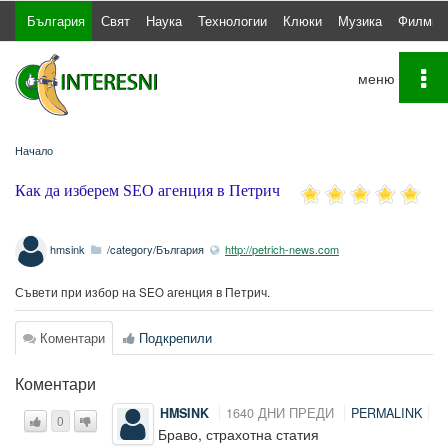
България
Свят
Наука
Технологии
Клюки
Музика
Филми
To
na
Начало
Как да изберем SEO агенция в Петрич
hmsink
/category/България
http://petrich-news.com
Съвети при избор на SEO агенция в Петрич.
Коментари
Подкрепили
Коментари
HMSINK
1640 ДНИ ПРЕДИ
PERMALINK
0
Браво, страхотна статия