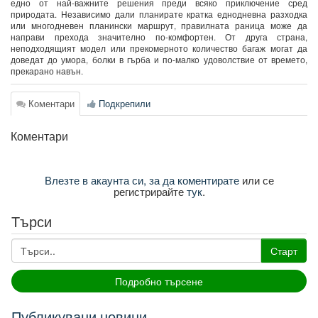
едно от най-важните решения преди всяко приключение сред
природата. Независимо дали планирате кратка еднодневна разходка
или многодневен планински маршрут, правилната раница може да
направи прехода значително по-комфортен. От друга страна,
неподходящият модел или прекомерното количество багаж могат да
доведат до умора, болки в гърба и по-малко удоволствие от времето,
прекарано навън.
Коментари
Подкрепили
Коментари
Влезте в акаунта си, за да коментирате
или се
регистрирайте
тук
.
Търси
Старт
Подробно търсене
Публикувани новини