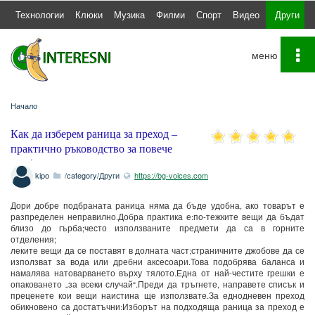
а
Технологии
Клюки
Музика
Филми
Спорт
Видео
Други
To
na
Начало
Как да изберем раница за преход –
практично ръководство за повече
комфорт и по-малко товар
kipo
/category/Други
https://bg-voices.com
Дори добре подбраната раница няма да бъде удобна, ако товарът е
разпределен неправилно.Добра практика е:по-тежките вещи да бъдат
близо до гърба;често използваните предмети да са в горните
отделения;
леките вещи да се поставят в долната част;страничните джобове да се
използват за вода или дребни аксесоари.Това подобрява баланса и
намалява натоварването върху тялото.Една от най-честите грешки е
опаковането „за всеки случай“.Преди да тръгнете, направете списък и
преценете кои вещи наистина ще използвате.За еднодневен преход
обикновено са достатъчни:Изборът на подходяща раница за преход е