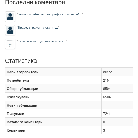
Последни коментари
“
Готварски облекла за професионалисти!...
”
“
Браво, страхотна статия...
”
“
Какво е това БукЛмейкърите ?...
”
Статистика
Нови потребители
krisoo
Потребители
215
Общо публикации
6504
Пубилкувани
6504
Нови публикации
Гласували
7241
Вотове за коментари
0
Коментари
3