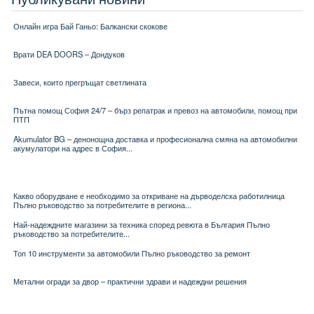
Онлайн игра Бай Ганьо: Балкански скокове
Врати DEA DOORS – Дондуков
Завеси, които прегръщат светлината
Пътна помощ София 24/7 – бърз репатрак и превоз на автомобили, помощ при
ПТП
Akumulator BG – денонощна доставка и професионална смяна на автомобилни
акумулатори на адрес в София...
Какво оборудване е необходимо за откриване на дърводелска работилница
Пълно ръководство за потребителите в региона...
Най-надеждните магазини за техника според ревюта в България Пълно
ръководство за потребителите...
Топ 10 инструменти за автомобили Пълно ръководство за ремонт
Метални огради за двор – практични здрави и надеждни решения