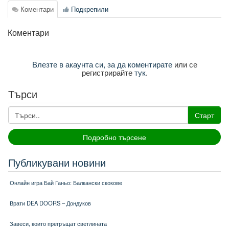
Коментари
Подкрепили
Коментари
Влезте в акаунта си, за да коментирате
или се
регистрирайте
тук
.
Търси
Старт
Подробно търсене
Публикувани новини
Онлайн игра Бай Ганьо: Балкански скокове
Врати DEA DOORS – Дондуков
Завеси, които прегръщат светлината