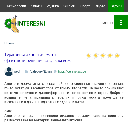
а
Технологии
Клюки
Музика
Филми
Спорт
Видео
Други
To
na
Начало
Терапия за акне и дерматит –
ефективни решения за здрава кожа
pepi_h
/category/Други
https://derma-act.bg
Акнето и дерматитът са сред най-често срещаните кожни състояния,
които могат да засегнат хора от всички възрасти. Те често причиняват
не само физически дискомфорт, но и психологически стрес. Добрата
новина е, че с правилната терапия и грижа кожата може да се
възстанови и да изглежда отново здрава и чиста.
Акне
Акнето се дължи на повишено омазняване, запушване на порите и
размножаване на бактерии. Лечението включва: