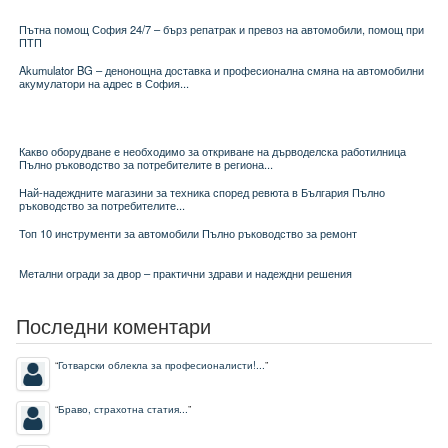
Пътна помощ София 24/7 – бърз репатрак и превоз на автомобили, помощ при
ПТП
Akumulator BG – денонощна доставка и професионална смяна на автомобилни
акумулатори на адрес в София...
Какво оборудване е необходимо за откриване на дърводелска работилница
Пълно ръководство за потребителите в региона...
Най-надеждните магазини за техника според ревюта в България Пълно
ръководство за потребителите...
Топ 10 инструменти за автомобили Пълно ръководство за ремонт
Метални огради за двор – практични здрави и надеждни решения
Последни коментари
“
Готварски облекла за професионалисти!...
”
“
Браво, страхотна статия...
”