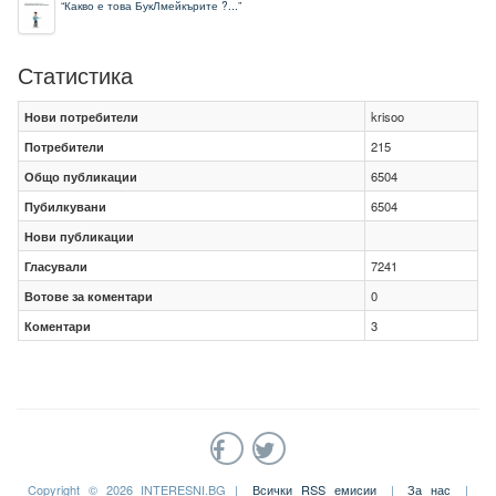
“
Какво е това БукЛмейкърите ?...
”
Статистика
Нови потребители
krisoo
Потребители
215
Общо публикации
6504
Пубилкувани
6504
Нови публикации
Гласували
7241
Вотове за коментари
0
Коментари
3
Copyright © 2026 INTERESNI.BG |
Всички RSS емисии
|
За нас
|