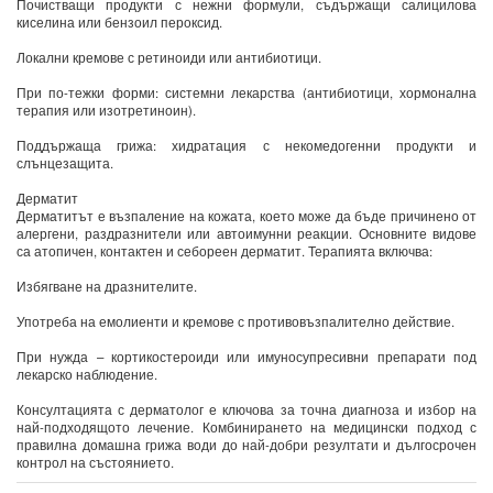
Почистващи продукти с нежни формули, съдържащи салицилова
киселина или бензоил пероксид.
Локални кремове с ретиноиди или антибиотици.
При по-тежки форми: системни лекарства (антибиотици, хормонална
терапия или изотретиноин).
Поддържаща грижа: хидратация с некомедогенни продукти и
слънцезащита.
Дерматит
Дерматитът е възпаление на кожата, което може да бъде причинено от
алергени, раздразнители или автоимунни реакции. Основните видове
са атопичен, контактен и себореен дерматит. Терапията включва:
Избягване на дразнителите.
Употреба на емолиенти и кремове с противовъзпалително действие.
При нужда – кортикостероиди или имуносупресивни препарати под
лекарско наблюдение.
Консултацията с дерматолог е ключова за точна диагноза и избор на
най-подходящото лечение. Комбинирането на медицински подход с
правилна домашна грижа води до най-добри резултати и дългосрочен
контрол на състоянието.