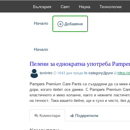
България
Свят
Наука
Технологии
Начало
Добавяне
Начало
Пелени за еднократна употреба Pamper
toniintro
1643 дни преди
/category/Други
https://
Pampers Premium Care Pants са създадени да са меки к
дори, когато бебет осе движи. С Pampers Premium Car
еластичното и меко коланче, както и нежните ластичет
на течност. Така вашето бебче, ще е сухо и чисто, без 
Коментари
Подкрепили