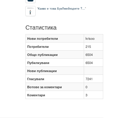
“
Какво е това БукЛмейкърите ?...
”
Статистика
Нови потребители
krisoo
Потребители
215
Общо публикации
6504
Пубилкувани
6504
Нови публикации
Гласували
7241
Вотове за коментари
0
Коментари
3