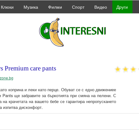
Клюки
Музика
Филми
Спорт
Видео
Други
s Premium care pants
dzone.bg
ато коприна и леки като перце. Обуват се с едно движениее
e Pants ще забравите за бъркотията при смяна на пелени. С
а на крачетата на вашето бебе се гарантира непропускането
да изпитва дисконфорт.