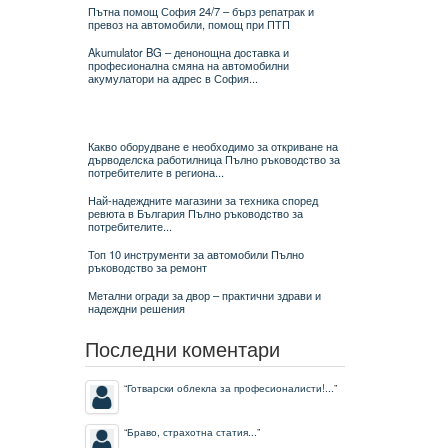
Пътна помощ София 24/7 – бърз репатрак и
превоз на автомобили, помощ при ПТП
Akumulator BG – денонощна доставка и
професионална смяна на автомобилни
акумулатори на адрес в София...
Какво оборудване е необходимо за откриване на
дърводелска работилница Пълно ръководство за
потребителите в региона...
Най-надеждните магазини за техника според
ревюта в България Пълно ръководство за
потребителите...
Топ 10 инструменти за автомобили Пълно
ръководство за ремонт
Метални огради за двор – практични здрави и
надеждни решения
Последни коментари
“
Готварски облекла за професионалисти!...
”
“
Браво, страхотна статия...
”