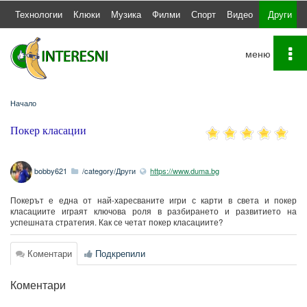
а
Технологии
Клюки
Музика
Филми
Спорт
Видео
Други
To
na
Начало
Покер класации
bobby621
/category/Други
https://www.duma.bg
Покерът е една от най-харесваните игри с карти в света и покер
класациите играят ключова роля в разбирането и развитието на
успешната стратегия. Как се четат покер класациите?
Коментари
Подкрепили
Коментари