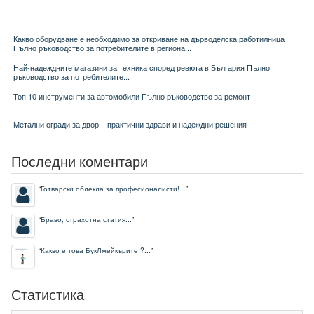
Какво оборудване е необходимо за откриване на дърводелска работилница
Пълно ръководство за потребителите в региона...
Най-надеждните магазини за техника според ревюта в България Пълно
ръководство за потребителите...
Топ 10 инструменти за автомобили Пълно ръководство за ремонт
Метални огради за двор – практични здрави и надеждни решения
Последни коментари
“
Готварски облекла за професионалисти!...
”
“
Браво, страхотна статия...
”
“
Какво е това БукЛмейкърите ?...
”
Статистика