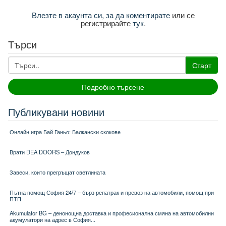
Влезте в акаунта си, за да коментирате
или се
регистрирайте
тук
.
Търси
Старт
Подробно търсене
Публикувани новини
Онлайн игра Бай Ганьо: Балкански скокове
Врати DEA DOORS – Дондуков
Завеси, които прегръщат светлината
Пътна помощ София 24/7 – бърз репатрак и превоз на автомобили, помощ при
ПТП
Akumulator BG – денонощна доставка и професионална смяна на автомобилни
акумулатори на адрес в София...