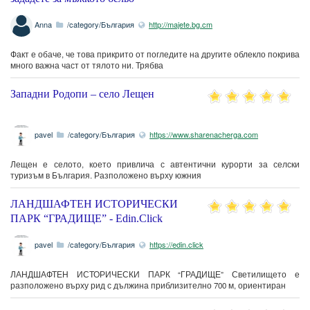
Anna
/category/България
http://majete.bg.cm
Факт е обаче, че това прикрито от погледите на другите облекло покрива
много важна част от тялото ни. Трябва
Западни Родопи – село Лещен
pavel
/category/България
https://www.sharenacherga.com
Лещен е селото, което привлича с автентични курорти за селски
туризъм в България. Разположено върху южния
ЛАНДШАФТЕН ИСТОРИЧЕСКИ
ПАРК “ГРАДИЩЕ” - Edin.Click
pavel
/category/България
https://edin.click
ЛАНДШАФТЕН ИСТОРИЧЕСКИ ПАРК “ГРАДИЩЕ” Светилището е
разположено върху рид с дължина приблизително 700 м, ориентиран