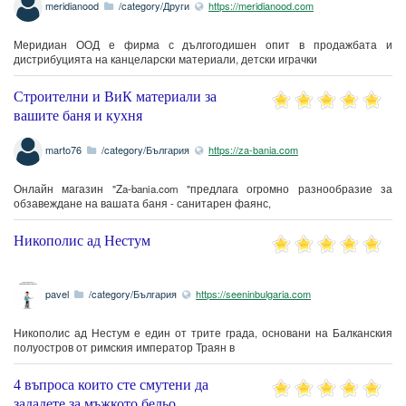
meridianood
/category/Други
https://meridianood.com
Меридиан ООД е фирма с дългогодишен опит в продажбата и
дистрибуцията на канцеларски материали, детски играчки
Строителни и ВиК материали за
вашите баня и кухня
marto76
/category/България
https://za-bania.com
Онлайн магазин "Za-bania.com "предлага огромно разнообразие за
обзавеждане на вашата баня - санитарен фаянс,
Никополис ад Нестум
pavel
/category/България
https://seeninbulgaria.com
Никополис ад Нестум е един от трите града, основани на Балканския
полуостров от римския император Траян в
4 въпроса които сте смутени да
зададете за мъжкото бельо