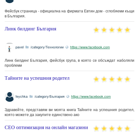
Фейсбук страница - официална на фирмата Евтин дом - сглобяеми къщи
в България.
Линк билдинг България
pavel
/category/Технологии
https://www.facebook.com
Линк билдинг България, фейсбук група, в която се обсъждат наболяли
проблеми
Тайните на успешния родител
feychka
/category/България
https://www.facebook.com
Здравейте, представям ви моята книга Тайните на успешния родител,
която можете да закупите единствено ако
СЕО оптимизация на онлайн магазини