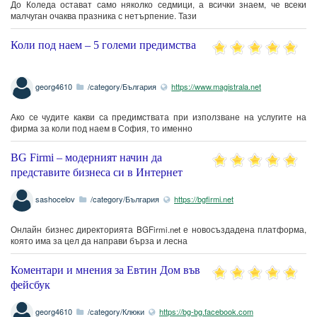
До Коледа остават само няколко седмици, а всички знаем, че всеки
малчуган очаква празника с нетърпение. Тази
Коли под наем – 5 големи предимства
georg4610
/category/България
https://www.magistrala.net
Ако се чудите какви са предимствата при използване на услугите на
фирма за коли под наем в София, то именно
BG Firmi – модерният начин да
представите бизнеса си в Интернет
sashocelov
/category/България
https://bgfirmi.net
Онлайн бизнес директорията BGFirmi.net е новосъздадена платформа,
която има за цел да направи бърза и лесна
Коментари и мнения за Евтин Дом във
фейсбук
georg4610
/category/Клюки
https://bg-bg.facebook.com