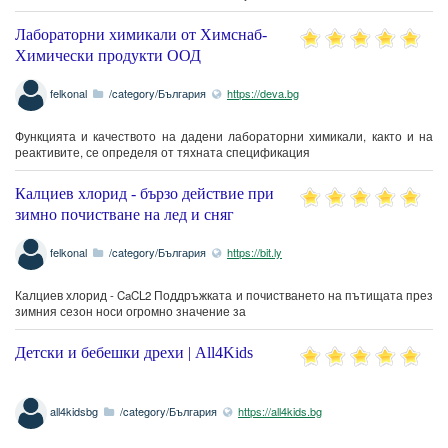
Лабораторни химикали от Химснаб-
Химически продукти ООД
felkonal
/category/България
https://deva.bg
Функцията и качеството на дадени лабораторни химикали, както и на
реактивите, се определя от тяхната спецификация
Калциев хлорид - бързо действие при
зимно почистване на лед и сняг
felkonal
/category/България
https://bit.ly
Калциев хлорид - CaCL2 Поддръжката и почистването на пътищата през
зимния сезон носи огромно значение за
Детски и бебешки дрехи | All4Kids
all4kidsbg
/category/България
https://all4kids.bg