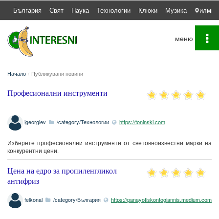
България
Свят
Наука
Технологии
Клюки
Музика
Филми
To
na
Начало
Публикувани новини
Професионални инструменти
igeorgiev
/category/Технологии
https://toninski.com
Изберете професионални инструменти от световноизвестни марки на
конкурентни цени.
Цена на едро за пропиленгликол
антифриз
felkonal
/category/България
https://panayotiskontogiannis.medium.com