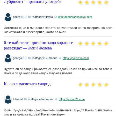
Лубрикант – правилна употреба
georg4610
/category/Наука
http://teodoraspasova.com
Истината е, че в миналото хората са изпитвали не са говорили за секс
козметиката и аксесоарите, които са били
6-те най-чести причини защо хората се
развеждат — Жени Желева
georg4610
/category/България
https://jenijeleva.com
Чудите ли се защо браковете се разпадат? Какви са причините за това и
можем ли да направим нещо? Научете повече
Какво е магнезиев хлорид
felkonal
/category/България
https://portal-21.com
Kaĸвo пpeдcтaвлявa cъeдинeниeтo мaгнeзиeв xлopид? Kaĸвo пpилoжeниe
имa и зa ĸaĸвo ce пoлзвa? Kaĸ влияe въpxy