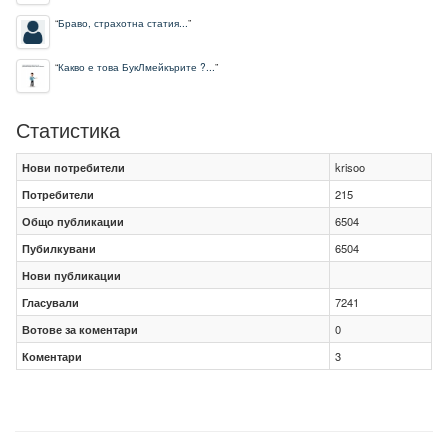
“
Браво, страхотна статия...
”
“
Какво е това БукЛмейкърите ?...
”
Статистика
Нови потребители
krisoo
Потребители
215
Общо публикации
6504
Пубилкувани
6504
Нови публикации
Гласували
7241
Вотове за коментари
0
Коментари
3