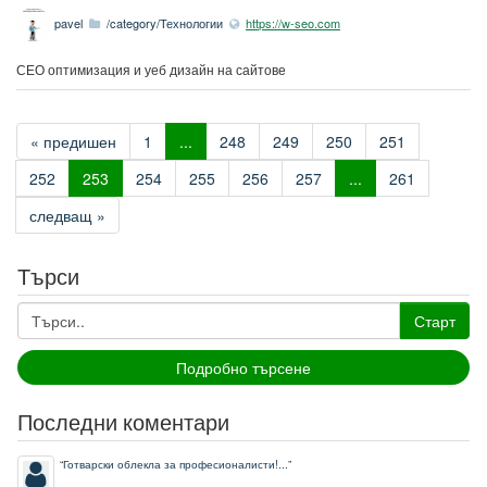
pavel
/category/Технологии
https://w-seo.com
СЕО оптимизация и уеб дизайн на сайтове
« предишен
1
...
248
249
250
251
252
253
254
255
256
257
...
261
следващ »
Търси
Старт
Подробно търсене
Последни коментари
“
Готварски облекла за професионалисти!...
”