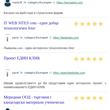
marto76
/category/България
https://topmaistor.com
Каталог на майстори и строителни фирми
IT WEB SITES com - един добър
технологичен блог
pavel
/category/България
https://itwebsites.com
ITwebsites.com - един интересен технологичен блог
Проект ЕДИН КЛИК
pavel
/category/България
https://www.itwebsites.com
Имаме удоволствието да Ви представим един интересен проект, с
наименованието ЕДИН КЛИК.
Меридиан ООД - търговия с
канцеларски материали ученически
пособия и детски играчки