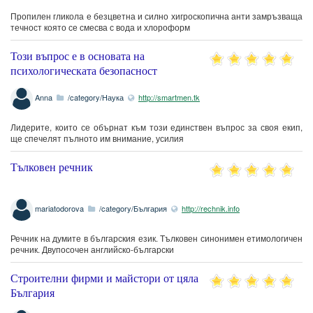
Пропилен гликола е безцветна и силно хигроскопична анти замръзваща
течност която се смесва с вода и хлороформ
Този въпрос е в основата на
психологическата безопасност
Anna
/category/Наука
http://smartmen.tk
Лидерите, които се обърнат към този единствен въпрос за своя екип,
ще спечелят пълното им внимание, усилия
Тълковен речник
mariatodorova
/category/България
http://rechnik.info
Речник на думите в българския език. Тълковен синонимен етимологичен
речник. Двупосочен английско-български
Строителни фирми и майстори от цяла
България