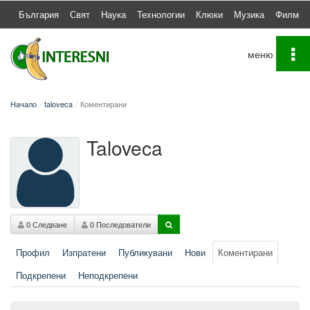
България
Свят
Наука
Технологии
Клюки
Музика
Филми
To
na
Начало
taloveca
Коментирани
Taloveca
0 Следване
0 Последователи
Профил
Изпратени
Публикувани
Нови
Коментирани
Подкрепени
Неподкрепени