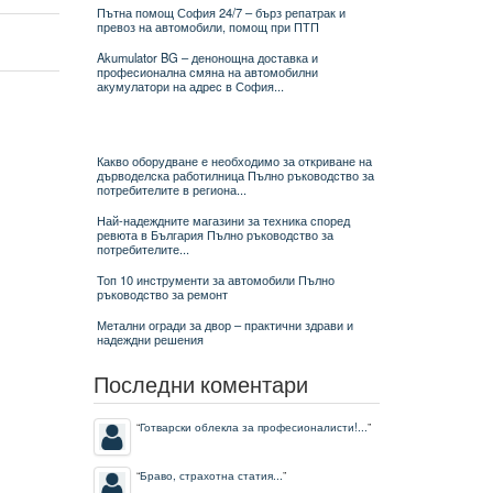
Пътна помощ София 24/7 – бърз репатрак и
превоз на автомобили, помощ при ПТП
Akumulator BG – денонощна доставка и
професионална смяна на автомобилни
акумулатори на адрес в София...
Какво оборудване е необходимо за откриване на
дърводелска работилница Пълно ръководство за
потребителите в региона...
Най-надеждните магазини за техника според
ревюта в България Пълно ръководство за
потребителите...
Топ 10 инструменти за автомобили Пълно
ръководство за ремонт
Метални огради за двор – практични здрави и
надеждни решения
Последни коментари
“
Готварски облекла за професионалисти!...
”
“
Браво, страхотна статия...
”