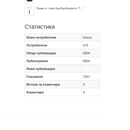
“
Какво е това БукЛмейкърите ?...
”
Статистика
Нови потребители
krisoo
Потребители
215
Общо публикации
6504
Пубилкувани
6504
Нови публикации
Гласували
7241
Вотове за коментари
0
Коментари
3