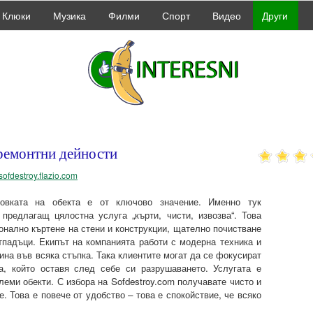
Клюки
Музика
Филми
Спорт
Видео
Други
 ремонтни дейности
/sofdestroy.flazio.com
товката на обекта е от ключово значение. Именно тук
 предлагащ цялостна услуга „кърти, чисти, извозва“. Това
онално къртене на стени и конструкции, щателно почистване
отпадъци. Екипът на компанията работи с модерна техника и
ина във всяка стъпка. Така клиентите могат да се фокусират
а, който оставя след себе си разрушаването. Услугата е
леми обекти. С избора на Sofdestroy.com получавате чисто и
. Това е повече от удобство – това е спокойствие, че всяко