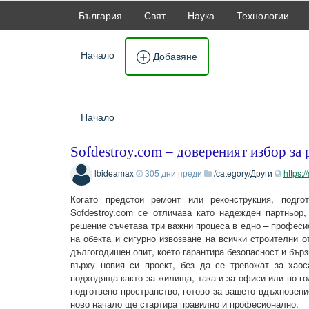
България
Свят
Наука
Технологии
Начало
Добавяне
Начало
Sofdestroy.com – довереният избор за
lbideamax
305 дни преди
/category/Други
https:/
Когато предстои ремонт или реконструкция, подго
Sofdestroy.com се отличава като надежден партньор,
решение съчетава три важни процеса в едно – професи
на обекта и сигурно извозване на всички строителни 
дългогодишен опит, което гарантира безопасност и бърз
върху новия си проект, без да се тревожат за хаос
подходяща както за жилища, така и за офиси или по-го
подготвено пространство, готово за вашето вдъхновение
ново начало ще стартира правилно и професионално.