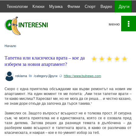
а
Технологии
Клюки
Музика
Филми
Спорт
Видео
Други
To
na
Начало
Тапетна или класическа врата – кое да
изберем за новия апартамент?
reklama
/category/Други
https://www.bulnews.com
Скоро с една приятелка обсъждахме как върви ремонтът на новия им
апартамент. На един момент тя ме попита: „Ами тези тапетни врати –
ти какво мислиш? Харесват ми, но не мога да се реша… и честно казано,
не знам дори откъде да започна да търся такива.“
Замислих се. Защото въпросът всъщност не е толкова прост. И сигурна
съм, че моята приятелка не е единствената, която се е озовала пред
тази дилема. Затова реших да разнищя темата в дълбочина – да
разберем какво всъщност е тапетната врата, в какво се различава от
класическата, и накрая – кое е по-умният избор за теб.