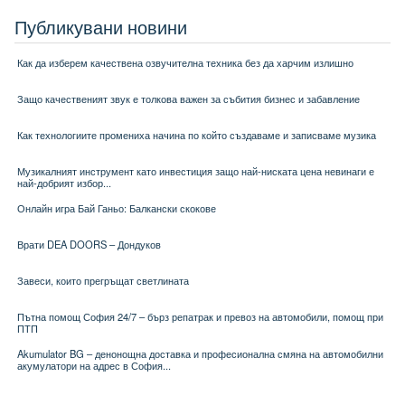
Публикувани новини
Как да изберем качествена озвучителна техника без да харчим излишно
Защо качественият звук е толкова важен за събития бизнес и забавление
Как технологиите промениха начина по който създаваме и записваме музика
Музикалният инструмент като инвестиция защо най-ниската цена невинаги е
най-добрият избор...
Онлайн игра Бай Ганьо: Балкански скокове
Врати DEA DOORS – Дондуков
Завеси, които прегръщат светлината
Пътна помощ София 24/7 – бърз репатрак и превоз на автомобили, помощ при
ПТП
Akumulator BG – денонощна доставка и професионална смяна на автомобилни
акумулатори на адрес в София...