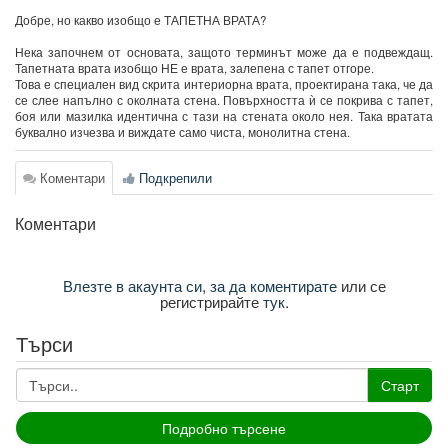
Добре, но какво изобщо е ТАПЕТНА ВРАТА?
Нека започнем от основата, защото терминът може да е подвеждащ.
Тапетната врата изобщо НЕ е врата, залепена с тапет отгоре.
Това е специален вид скрита интериорна врата, проектирана така, че да
се слее напълно с околната стена. Повърхността ѝ се покрива с тапет,
боя или мазилка идентична с тази на стената около нея. Така вратата
буквално изчезва и виждате само чиста, монолитна стена.
Коментари
Подкрепили
Коментари
Влезте в акаунта си, за да коментирате
или се
регистрирайте
тук
.
Търси
Старт
Подробно търсене