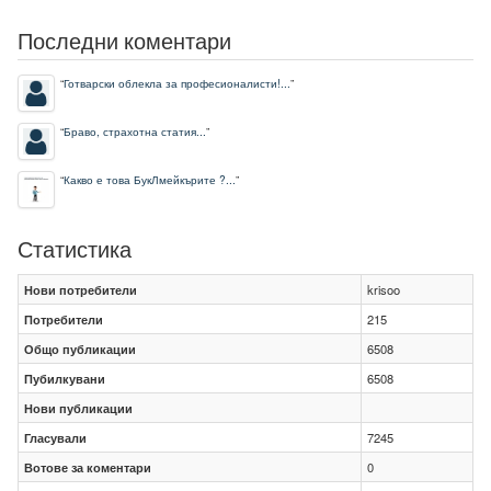
Последни коментари
“
Готварски облекла за професионалисти!...
”
“
Браво, страхотна статия...
”
“
Какво е това БукЛмейкърите ?...
”
Статистика
Нови потребители
krisoo
Потребители
215
Общо публикации
6508
Пубилкувани
6508
Нови публикации
Гласували
7245
Вотове за коментари
0