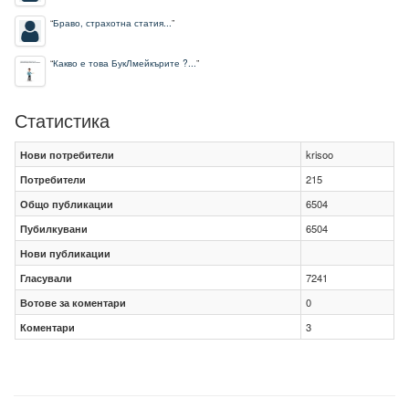
“
Браво, страхотна статия...
”
“
Какво е това БукЛмейкърите ?...
”
Статистика
Нови потребители
krisoo
Потребители
215
Общо публикации
6504
Пубилкувани
6504
Нови публикации
Гласували
7241
Вотове за коментари
0
Коментари
3