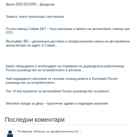
Врати DEA DOORS – Дондуков
Завеси, които прегръщат светлината
Пътна помощ София 24/7 – бърз репатрак и превоз на автомобили, помощ при
ПТП
Akumulator BG – денонощна доставка и професионална смяна на автомобилни
акумулатори на адрес в София...
Какво оборудване е необходимо за откриване на дърводелска работилница
Пълно ръководство за потребителите в региона...
Най-надеждните магазини за техника според ревюта в България Пълно
ръководство за потребителите...
Топ 10 инструменти за автомобили Пълно ръководство за ремонт
Метални огради за двор – практични здрави и надеждни решения
Последни коментари
“
Готварски облекла за професионалисти!...
”