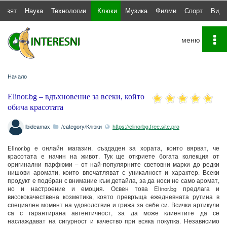
Свят
Наука
Технологии
Клюки
Музика
Филми
Спорт
Виде
To
na
Начало
Elinor.bg – вдъхновение за всеки, който
обича красотата
lbideamax
/category/Клюки
https://elinorbg.free.site.pro
Elinor.bg е онлайн магазин, създаден за хората, които вярват, че
красотата е начин на живот. Тук ще откриете богата колекция от
оригинални парфюми – от най-популярните световни марки до редки
нишови аромати, които впечатляват с уникалност и характер. Всеки
продукт е подбран с внимание към детайла, за да носи не само аромат,
но и настроение и емоция. Освен това Elinor.bg предлага и
висококачествена козметика, която превръща ежедневната рутина в
специален момент на удоволствие и грижа за себе си. Всички артикули
са с гарантирана автентичност, за да може клиентите да се
наслаждават на сигурност и качество при всяка покупка. Независимо