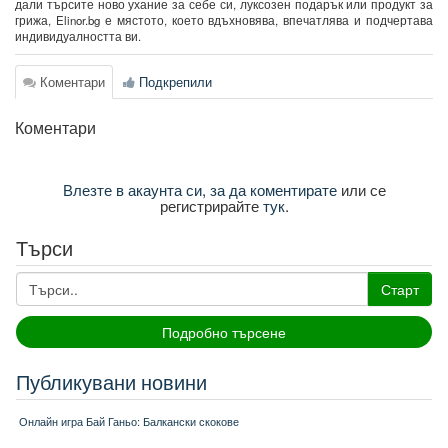
дали търсите ново ухание за себе си, луксозен подарък или продукт за
грижа, Elinor.bg е мястото, което вдъхновява, впечатлява и подчертава
индивидуалността ви.
Коментари
Подкрепили
Коментари
Влезте в акаунта си, за да коментирате
или се
регистрирайте
тук
.
Търси
Старт
Подробно търсене
Публикувани новини
Онлайн игра Бай Ганьо: Балкански скокове