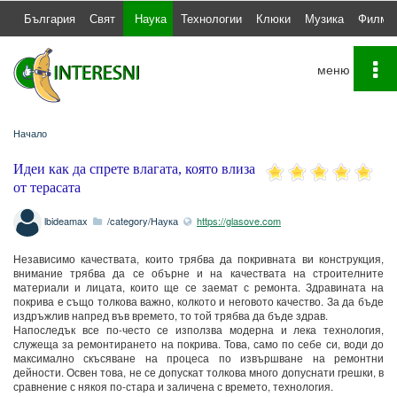
България
Свят
Наука
Технологии
Клюки
Музика
Филми
To
na
Начало
Идеи как да спрете влагата, която влиза
от терасата
lbideamax
/category/Наука
https://glasove.com
Независимо качествата, които трябва да покривната ви конструкция,
внимание трябва да се обърне и на качествата на строителните
материали и лицата, които ще се заемат с ремонта. Здравината на
покрива е също толкова важно, колкото и неговото качество. За да бъде
издръжлив напред във времето, то той трябва да бъде здрав.
Напоследък все по-често се използва модерна и лека технология,
служеща за ремонтирането на покрива. Това, само по себе си, води до
максимално скъсяване на процеса по извършване на ремонтни
дейности. Освен това, не се допускат толкова много допуснати грешки, в
сравнение с някоя по-стара и заличена с времето, технология.