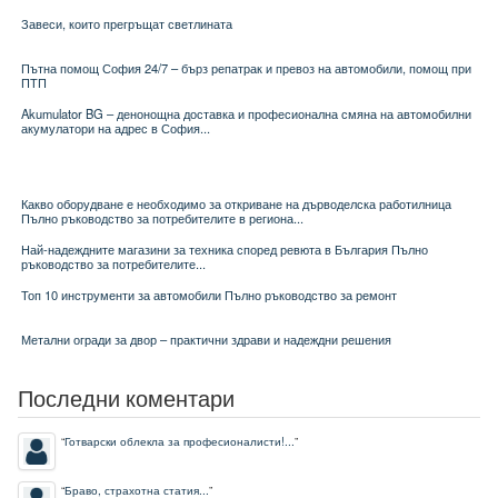
Завеси, които прегръщат светлината
Пътна помощ София 24/7 – бърз репатрак и превоз на автомобили, помощ при
ПТП
Akumulator BG – денонощна доставка и професионална смяна на автомобилни
акумулатори на адрес в София...
Какво оборудване е необходимо за откриване на дърводелска работилница
Пълно ръководство за потребителите в региона...
Най-надеждните магазини за техника според ревюта в България Пълно
ръководство за потребителите...
Топ 10 инструменти за автомобили Пълно ръководство за ремонт
Метални огради за двор – практични здрави и надеждни решения
Последни коментари
“
Готварски облекла за професионалисти!...
”
“
Браво, страхотна статия...
”