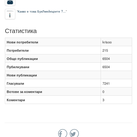
“
Какво е това БукЛмейкърите ?...
”
Статистика
Нови потребители
krisoo
Потребители
215
Общо публикации
6504
Пубилкувани
6504
Нови публикации
Гласували
7241
Вотове за коментари
0
Коментари
3