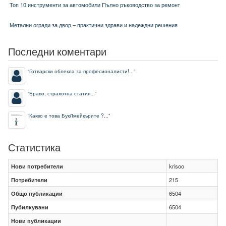
Топ 10 инструменти за автомобили Пълно ръководство за ремонт
Метални огради за двор – практични здрави и надеждни решения
Последни коментари
“
Готварски облекла за професионалисти!...
”
“
Браво, страхотна статия...
”
“
Какво е това БукЛмейкърите ?...
”
Статистика
Нови потребители
krisoo
Потребители
215
Общо публикации
6504
Пубилкувани
6504
Нови публикации