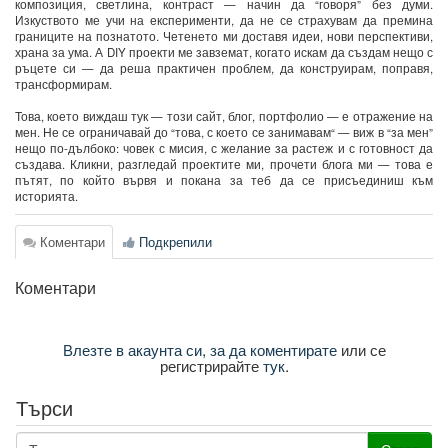
композиция, светлина, контраст — начин да “говоря” без думи.
Изкуството ме учи на експерименти, да не се страхувам да премина
границите на познатото. Четенето ми доставя идеи, нови перспективи,
храна за ума. А DIY проекти ме завземат, когато искам да създам нещо с
ръцете си — да реша практичен проблем, да конструирам, поправя,
трансформирам.
Това, което виждаш тук — този сайт, блог, портфолио — е отражение на
мен. Не се ограничавай до “това, с което се занимавам“ — виж в “за мен”
нещо по-дълбоко: човек с мисия, с желание за растеж и с готовност да
създава. Кликни, разгледай проектите ми, прочети блога ми — това е
пътят, по който вървя и покана за теб да се присъединиш към
историята.
Коментари
Подкрепили
Коментари
Влезте в акаунта си, за да коментирате
или се
регистрирайте
тук
.
Търси