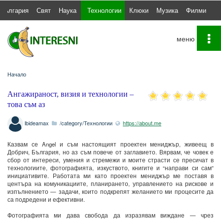
България
Свят
Наука
Технологии
Клюки
Музика
Филми
С
To
na
Начало
Ангажираност, визия и технологии –
това съм аз
lbideamax
/category/Технологии
https://about.me
Казвам се Angel и съм настоящият проектен мениджър, живеещ в
Добрич, България, но аз съм повече от заглавието. Вярвам, че човек е
сбор от интереси, умения и стремежи и моите страсти се пресичат в
технологиите, фотографията, изкуството, книгите и “направи си сам”
инициативите. Работата ми като проектен мениджър ме поставя в
центъра на комуникациите, планирането, управлението на рискове и
изпълнението — задачи, които подкрепят желанието ми процесите да
са подредени и ефективни.
Фотографията ми дава свобода да изразявам виждане — чрез