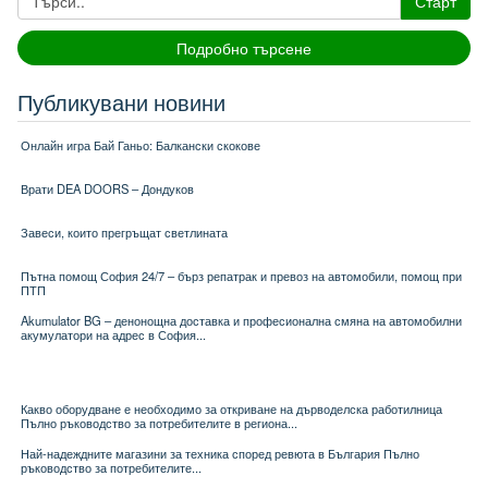
Старт
Подробно търсене
Публикувани новини
Онлайн игра Бай Ганьо: Балкански скокове
Врати DEA DOORS – Дондуков
Завеси, които прегръщат светлината
Пътна помощ София 24/7 – бърз репатрак и превоз на автомобили, помощ при
ПТП
Akumulator BG – денонощна доставка и професионална смяна на автомобилни
акумулатори на адрес в София...
Какво оборудване е необходимо за откриване на дърводелска работилница
Пълно ръководство за потребителите в региона...
Най-надеждните магазини за техника според ревюта в България Пълно
ръководство за потребителите...