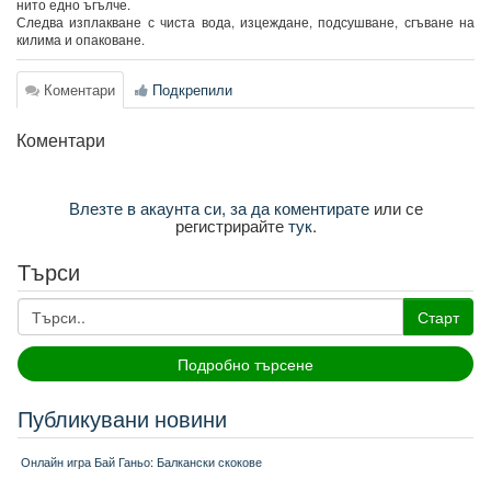
нито едно ъгълче.
Следва изплакване с чиста вода, изцеждане, подсушване, сгъване на
килима и опаковане.
Коментари
Подкрепили
Коментари
Влезте в акаунта си, за да коментирате
или се
регистрирайте
тук
.
Търси
Старт
Подробно търсене
Публикувани новини
Онлайн игра Бай Ганьо: Балкански скокове