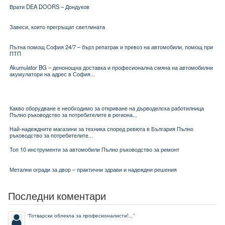
Врати DEA DOORS – Дондуков
Завеси, които прегръщат светлината
Пътна помощ София 24/7 – бърз репатрак и превоз на автомобили, помощ при
ПТП
Akumulator BG – денонощна доставка и професионална смяна на автомобилни
акумулатори на адрес в София...
Какво оборудване е необходимо за откриване на дърводелска работилница
Пълно ръководство за потребителите в региона...
Най-надеждните магазини за техника според ревюта в България Пълно
ръководство за потребителите...
Топ 10 инструменти за автомобили Пълно ръководство за ремонт
Метални огради за двор – практични здрави и надеждни решения
Последни коментари
“
Готварски облекла за професионалисти!...
”