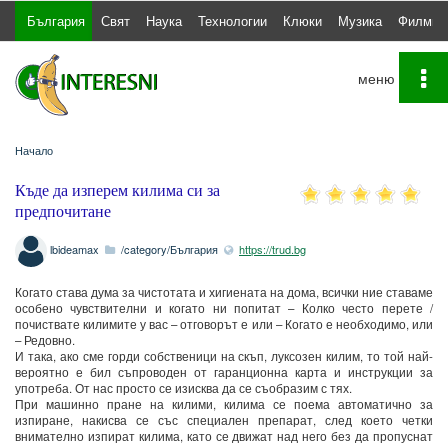
България
Свят
Наука
Технологии
Клюки
Музика
Филми
To
na
Начало
Къде да изперем килима си за
предпочитане
lbideamax
/category/България
https://trud.bg
Когато става дума за чистотата и хигиената на дома, всички ние ставаме
особено чувствителни и когато ни попитат – Колко често перете /
почиствате килимите у вас – отговорът е или – Когато е необходимо, или
– Редовно.
И така, ако сме горди собственици на скъп, луксозен килим, то той най-
вероятно е бил съпроводен от гаранционна карта и инструкции за
употреба. От нас просто се изисква да се съобразим с тях.
При машинно пране на килими, килима се поема автоматично за
изпиране, накисва се със специален препарат, след което четки
внимателно изпират килима, като се движат над него без да пропуснат