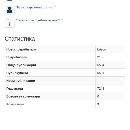
“
Браво, страхотна статия...
”
“
Какво е това БукЛмейкърите ?...
”
Статистика
Нови потребители
krisoo
Потребители
215
Общо публикации
6504
Пубилкувани
6504
Нови публикации
Гласували
7241
Вотове за коментари
0
Коментари
3