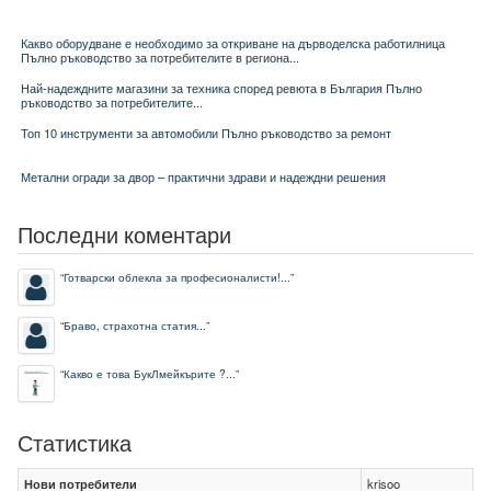
Какво оборудване е необходимо за откриване на дърводелска работилница
Пълно ръководство за потребителите в региона...
Най-надеждните магазини за техника според ревюта в България Пълно
ръководство за потребителите...
Топ 10 инструменти за автомобили Пълно ръководство за ремонт
Метални огради за двор – практични здрави и надеждни решения
Последни коментари
“
Готварски облекла за професионалисти!...
”
“
Браво, страхотна статия...
”
“
Какво е това БукЛмейкърите ?...
”
Статистика
Нови потребители
krisoo