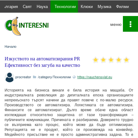
България
Свят
Наука
Технологии
Клюки
Музика
Филми
С
To
na
Начало
Изкуството на автоматизирания PR
Ефективност без загуба на качество
procreator
/category/Технологии
https://nauchensviat.eu
Историята на бизнеса винаги е била история на мащаба. От
индустриалната революция до дигиталната епоха организациите
непрекъснато търсят начини да правят повече с по-малко ресурси.
Производството се автоматизира. Логистиката се автоматизира.
Финансите се автоматизират. Дълго време обаче една област
изглеждаше относително защитена от тази трансформация –
публичните комуникации. Причината е разбираема. Доверието трудно
се възприема като процес, който може да бъде оптимизиран.
Репутацията не е продукт, който се произвежда на конвейер.
Медийното присъствие не е просто административна задача. То е