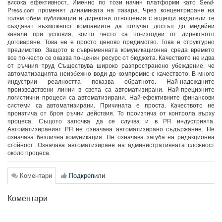
висока ефективност. Именно по този начин платформи като Send-
Press.com променят динамиката на пазара. Чрез концентриране на
голям обем публикации и директни отношения с водещи издатели те
създават възможност компаниите да получат достъп до медийни
канали при условия, които често са по-изгодни от директното
договаряне. Това не е просто ценово предимство. Това е структурно
предимство. Защото в съвременната комуникационна среда времето
все по-често се оказва по-ценен ресурс от бюджета. Качеството не идва
от ръчния труд Съществува широко разпространено убеждение, че
автоматизацията неизбежно води до компромис с качеството. В много
индустрии реалността показва обратното. Най-надеждните
производствени линии в света са автоматизирани. Най-прецизните
логистични процеси са автоматизирани. Най-ефективните финансови
системи са автоматизирани. Причината е проста. Качеството не
произтича от броя ръчни действия. То произтича от контрола върху
процеса. Същото започва да се случва и в PR индустрията.
Автоматизираният PR не означава автоматизирано съдържание. Не
означава безлична комуникация. Не означава загуба на редакционна
стойност. Означава автоматизиране на административната сложност
около процеса.
Коментари
Подкрепили
Коментари