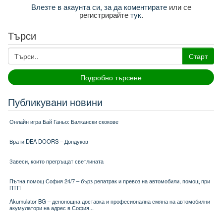
Влезте в акаунта си, за да коментирате
или се
регистрирайте
тук
.
Търси
Старт
Подробно търсене
Публикувани новини
Онлайн игра Бай Ганьо: Балкански скокове
Врати DEA DOORS – Дондуков
Завеси, които прегръщат светлината
Пътна помощ София 24/7 – бърз репатрак и превоз на автомобили, помощ при
ПТП
Akumulator BG – денонощна доставка и професионална смяна на автомобилни
акумулатори на адрес в София...