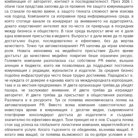
комбинация от авторитет, контекст и последователност. През 2026 г.
обаче тази представа започва да се променя. Не защото комуникациите
са станали по-малко важни, а защото тяхната сложност вече изисква
нов подход. Компаниите са изправени пред информационна среда, в
която стотици канали се конкурират за вниманието на аудиторията,
докато изкуственият интелект все по-често се превръща в посредник
между бизнеса и обществото. В тази среда въпросът вече не е дали
една компания присъства в медиите. Въпросът е дали може да го прави
достатъчно бързо, последователно и ефективно, без да жертва
качеството. Точно тук автоматизираният PR започва да играе ключова
роля. Новата икономика на медийното присъствие Дълго време
достъпът до качествено медийно покритие беше ограничен ресурс.
Големите компании разполагаха със собствени PR екипи, външни
агенции и бюджети, които им позволяваха да поддържат постоянна
комуникация с редакции, журналисти и издатели. За средния бизнес
подобна инфраструктура често беше трудно достижима. Парадоксът е,
че нуждата от доверие е еднаква както за международната корпорация,
така и за местния предприемач. И двете организации трябва да убедят
пазара, че заслужават внимание. И двете трябва да изграждат
авторитет. И двете трябва да присъстват в обществения разговор.
Разликата е в ресурсите. Тук се появява икономическата логика на
автоматизирания PR. Вместо всяка компания самостоятелно да
инвестира време в комуникация с десетки медии, съвременните
платформи консолидират достъпа до издателите и създават
значително по-ефективен модел. Този принцип не е нов. Същата логика
стои зад успеха на глобалните логистични компании, маркетплейсите и
облачните услуги. Когато търсенето се обединява, възниква мащаб. А
когато има мащаб, се появява възможност за по-добри условия и по-