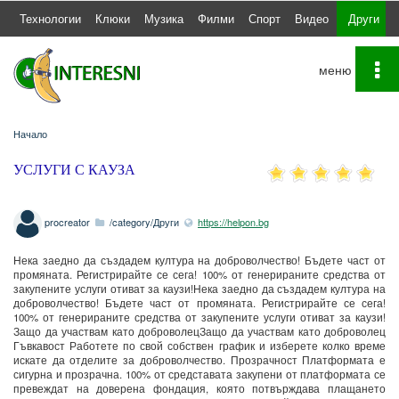
а
Технологии
Клюки
Музика
Филми
Спорт
Видео
Други
To
na
Начало
УСЛУГИ С КАУЗА
procreator
/category/Други
https://helpon.bg
Нека заедно да създадем култура на доброволчество! Бъдете част от
промяната. Регистрирайте се сега! 100% от генерираните средства от
закупените услуги отиват за каузи!Нека заедно да създадем култура на
доброволчество! Бъдете част от промяната. Регистрирайте се сега!
100% от генерираните средства от закупените услуги отиват за каузи!
Защо да участвам като доброволецЗащо да участвам като доброволец
Гъвкавост Работете по свой собствен график и изберете колко време
искате да отделите за доброволчество. Прозрачност Платформата е
сигурна и прозрачна. 100% от средставата закупени от платформата се
превеждат на доверена фондация, която потвърждава плащането