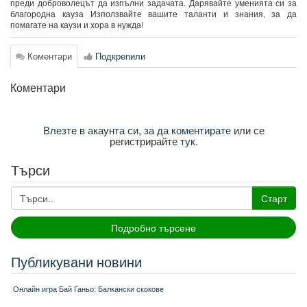
преди доброволецът да изпълни задачата. Дарявайте уменията си за
благородна кауза Използвайте вашите таланти и знания, за да
помагате на каузи и хора в нужда!
Коментари
Подкрепили
Коментари
Влезте в акаунта си, за да коментирате
или се
регистрирайте
тук
.
Търси
Старт
Подробно търсене
Публикувани новини
Онлайн игра Бай Ганьо: Балкански скокове