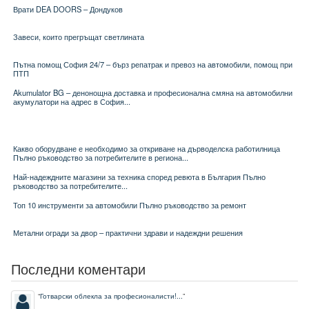
Врати DEA DOORS – Дондуков
Завеси, които прегръщат светлината
Пътна помощ София 24/7 – бърз репатрак и превоз на автомобили, помощ при
ПТП
Akumulator BG – денонощна доставка и професионална смяна на автомобилни
акумулатори на адрес в София...
Какво оборудване е необходимо за откриване на дърводелска работилница
Пълно ръководство за потребителите в региона...
Най-надеждните магазини за техника според ревюта в България Пълно
ръководство за потребителите...
Топ 10 инструменти за автомобили Пълно ръководство за ремонт
Метални огради за двор – практични здрави и надеждни решения
Последни коментари
“
Готварски облекла за професионалисти!...
”