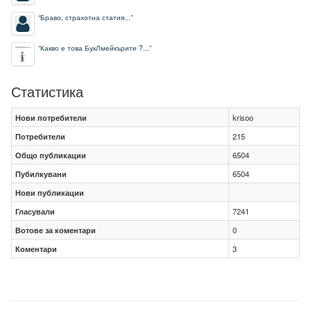
“
Браво, страхотна статия...
”
“
Какво е това БукЛмейкърите ?...
”
Статистика
Нови потребители
krisoo
Потребители
215
Общо публикации
6504
Пубилкувани
6504
Нови публикации
Гласували
7241
Вотове за коментари
0
Коментари
3