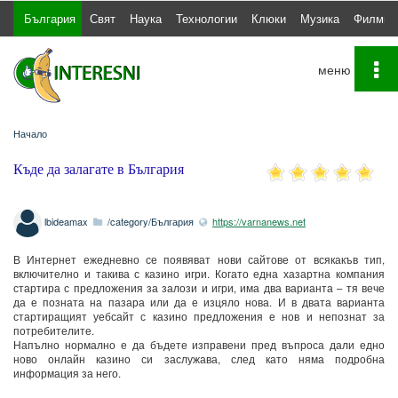
България
Свят
Наука
Технологии
Клюки
Музика
Филми
To
na
Начало
Къде да залагате в България
lbideamax
/category/България
https://varnanews.net
В Интернет ежедневно се появяват нови сайтове от всякакъв тип,
включително и такива с казино игри. Когато една хазартна компания
стартира с предложения за залози и игри, има два варианта – тя вече
да е позната на пазара или да е изцяло нова. И в двата варианта
стартиращият уебсайт с казино предложения е нов и непознат за
потребителите.
Напълно нормално е да бъдете изправени пред въпроса дали едно
ново онлайн казино си заслужава, след като няма подробна
информация за него.