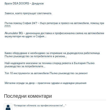
Врати DEA DOORS – Дондуков
Завеси, които прегръщат светлината
Пътна помощ София 24/7 – бърз репатрак и превоз на автомобили, помощ при
ПТП
Akumulator BG – денонощна доставка и професионална смяна на автомобилни
акумулатори на адрес в София...
Какво оборудване е необходимо за откриване на дърводелска работилница
Пълно ръководство за потребителите в региона...
Най-надеждните магазини за техника според ревюта в България Пълно
ръководство за потребителите...
Топ 10 инструменти за автомобили Пълно ръководство за ремонт
Метални огради за двор – практични здрави и надеждни решения
Последни коментари
“
Готварски облекла за професионалисти!...
”