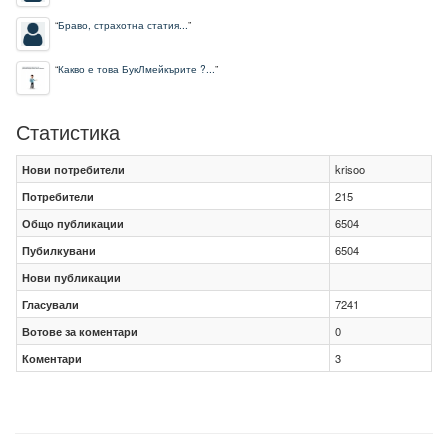
“
Браво, страхотна статия...
”
“
Какво е това БукЛмейкърите ?...
”
Статистика
Нови потребители
krisoo
Потребители
215
Общо публикации
6504
Пубилкувани
6504
Нови публикации
Гласували
7241
Вотове за коментари
0
Коментари
3