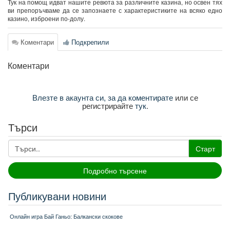
Тук на помощ идват нашите ревюта за различните казина, но освен тях
ви препоръчваме да се запознаете с характеристиките на всяко едно
казино, изброени по-долу.
Коментари
Подкрепили
Коментари
Влезте в акаунта си, за да коментирате
или се
регистрирайте
тук
.
Търси
Старт
Подробно търсене
Публикувани новини
Онлайн игра Бай Ганьо: Балкански скокове