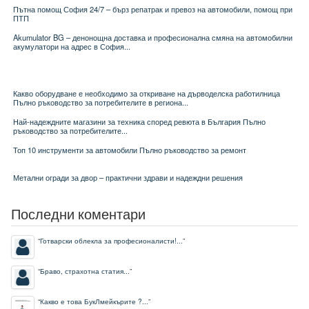
Пътна помощ София 24/7 – бърз репатрак и превоз на автомобили, помощ при
ПТП
Akumulator BG – денонощна доставка и професионална смяна на автомобилни
акумулатори на адрес в София...
Какво оборудване е необходимо за откриване на дърводелска работилница
Пълно ръководство за потребителите в региона...
Най-надеждните магазини за техника според ревюта в България Пълно
ръководство за потребителите...
Топ 10 инструменти за автомобили Пълно ръководство за ремонт
Метални огради за двор – практични здрави и надеждни решения
Последни коментари
“
Готварски облекла за професионалисти!...
”
“
Браво, страхотна статия...
”
“
Какво е това БукЛмейкърите ?...
”