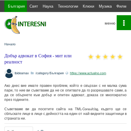
България
Свят
Наука
Технологии
Клюки
Музика
Филми
To
na
Начало
Добър адвокат в София - мит или
реалност
lbideamax
/category/България
https://www.actualno.com
Ако днес вие имате правен проблем, който е свързан с не малка сума
пари, то ние ви съветваме да не се опитвате да го разрешавате сами, а
да се обърнете към добър и опитен адвокат, доказа се многократно
през годините.
Съветваме ви да посетите сайта на TML-Consult.bg, където ще се
сблъскате лице в лице с дейността на един от най-видните защитници в
страната ни.