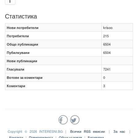
Статистика
Нови потребители
krisoo
Потребители
215
Общо публикации
6504
Пубилкувани
6504
Нови публикации
Гласували
7241
Вотове за коментари
0
Коментари
3
Copyright © 2026 INTERESNI.BG |
Всички RSS емисии
|
За нас
|
Контакти
|
Поверителност
|
Общи условия
|
Бисквитки