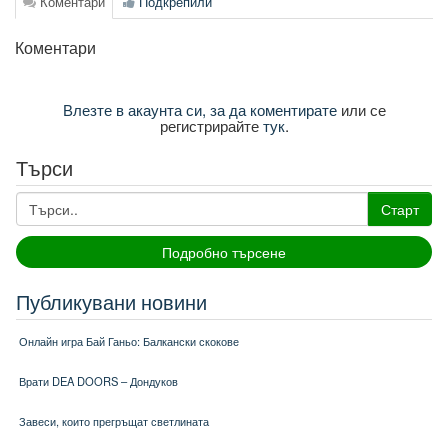
Коментари
Подкрепили
Коментари
Влезте в акаунта си, за да коментирате
или се
регистрирайте
тук
.
Търси
Старт
Подробно търсене
Публикувани новини
Онлайн игра Бай Ганьо: Балкански скокове
Врати DEA DOORS – Дондуков
Завеси, които прегръщат светлината