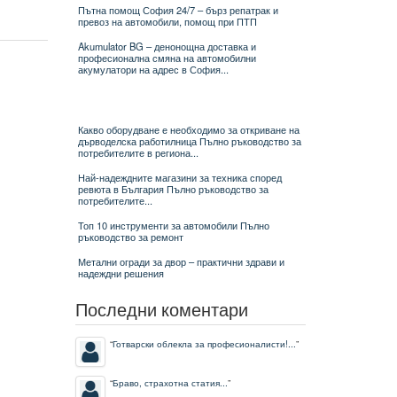
Пътна помощ София 24/7 – бърз репатрак и
превоз на автомобили, помощ при ПТП
Akumulator BG – денонощна доставка и
професионална смяна на автомобилни
акумулатори на адрес в София...
Какво оборудване е необходимо за откриване на
дърводелска работилница Пълно ръководство за
потребителите в региона...
Най-надеждните магазини за техника според
ревюта в България Пълно ръководство за
потребителите...
Топ 10 инструменти за автомобили Пълно
ръководство за ремонт
Метални огради за двор – практични здрави и
надеждни решения
Последни коментари
“
Готварски облекла за професионалисти!...
”
“
Браво, страхотна статия...
”