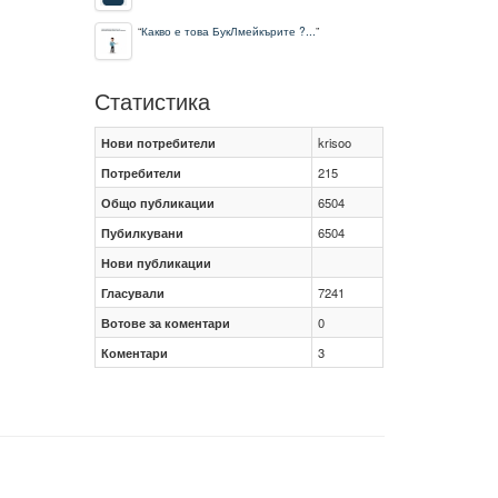
“
Какво е това БукЛмейкърите ?...
”
Статистика
Нови потребители
krisoo
Потребители
215
Общо публикации
6504
Пубилкувани
6504
Нови публикации
Гласували
7241
Вотове за коментари
0
Коментари
3