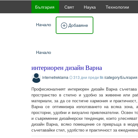
България
Свят
Наука
Технологии
Начало
Добавяне
Начало
интериорен дизайн Варна
internetreklama
313 дни преди
/category/България
Професионалният интериорен дизайн Варна съчетава 
пространство в стилно и удобно за живеене или раб
материали, за да се постигне хармония и практичност
Варна се оптимизира използването на всяка зона, а
просторни, удобни и визуално привлекателни. Освен т
и съвременни дизайнерски тенденции, които улесняват
дизайн Варна, всяко помещение се превръща в модер
съчетавайки стил, удобство и практичност за ежедневна