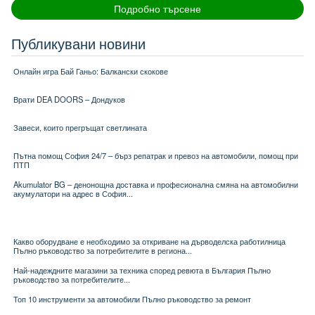
Подробно търсене
Публикувани новини
Онлайн игра Бай Ганьо: Балкански скокове
Врати DEA DOORS – Дондуков
Завеси, които прегръщат светлината
Пътна помощ София 24/7 – бърз репатрак и превоз на автомобили, помощ при
ПТП
Akumulator BG – денонощна доставка и професионална смяна на автомобилни
акумулатори на адрес в София...
Какво оборудване е необходимо за откриване на дърводелска работилница
Пълно ръководство за потребителите в региона...
Най-надеждните магазини за техника според ревюта в България Пълно
ръководство за потребителите...
Топ 10 инструменти за автомобили Пълно ръководство за ремонт