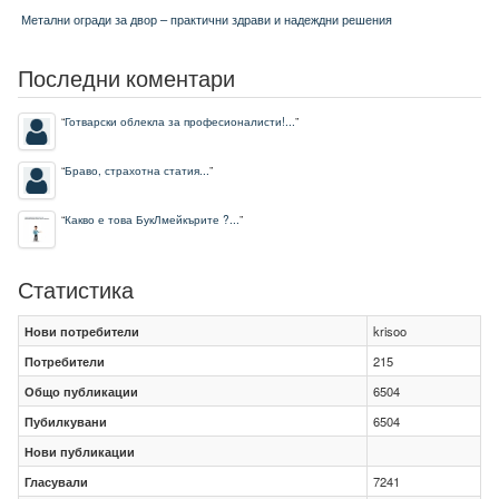
Метални огради за двор – практични здрави и надеждни решения
Последни коментари
“
Готварски облекла за професионалисти!...
”
“
Браво, страхотна статия...
”
“
Какво е това БукЛмейкърите ?...
”
Статистика
Нови потребители
krisoo
Потребители
215
Общо публикации
6504
Пубилкувани
6504
Нови публикации
Гласували
7241