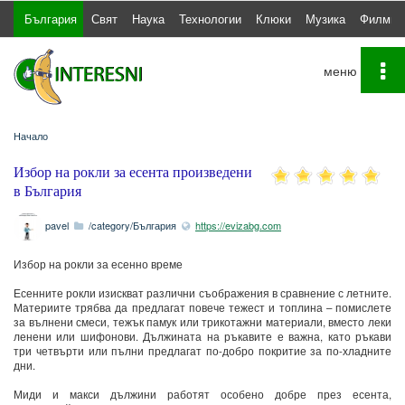
България
Свят
Наука
Технологии
Клюки
Музика
Филми
To
na
Начало
Избор на рокли за есента произведени
в България
pavel
/category/България
https://evizabg.com
Избор на рокли за есенно време
Есенните рокли изискват различни съображения в сравнение с летните.
Материите трябва да предлагат повече тежест и топлина – помислете
за вълнени смеси, тежък памук или трикотажни материали, вместо леки
ленени или шифонови. Дължината на ръкавите е важна, като ръкави
три четвърти или пълни предлагат по-добро покритие за по-хладните
дни.
Миди и макси дължини работят особено добре през есента,