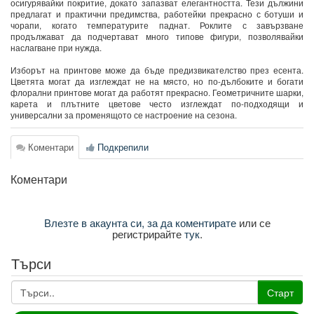
осигурявайки покритие, докато запазват елегантността. Тези дължини
предлагат и практични предимства, работейки прекрасно с ботуши и
чорапи, когато температурите паднат. Роклите с завързване
продължават да подчертават много типове фигури, позволявайки
наслагване при нужда.
Изборът на принтове може да бъде предизвикателство през есента.
Цветята могат да изглеждат не на място, но по-дълбоките и богати
флорални принтове могат да работят прекрасно. Геометричните шарки,
карета и плътните цветове често изглеждат по-подходящи и
универсални за променящото се настроение на сезона.
Коментари
Подкрепили
Коментари
Влезте в акаунта си, за да коментирате
или се
регистрирайте
тук
.
Търси
Старт