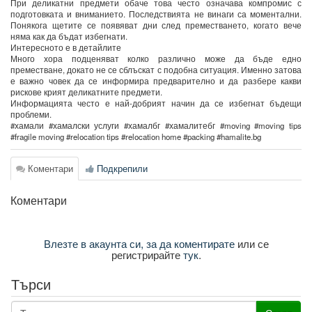
При деликатни предмети обаче това често означава компромис с
подготовката и вниманието. Последствията не винаги са моментални.
Понякога щетите се появяват дни след преместването, когато вече
няма как да бъдат избегнати.
Интересното е в детайлите
Много хора подценяват колко различно може да бъде едно
преместване, докато не се сблъскат с подобна ситуация. Именно затова
е важно човек да се информира предварително и да разбере какви
рискове крият деликатните предмети.
Информацията често е най-добрият начин да се избегнат бъдещи
проблеми.
#хамали #хамалски услуги #хамалбг #хамалитебг #moving #moving tips
#fragile moving #relocation tips #relocation home #packing #hamalite.bg
Коментари
Подкрепили
Коментари
Влезте в акаунта си, за да коментирате
или се
регистрирайте
тук
.
Търси