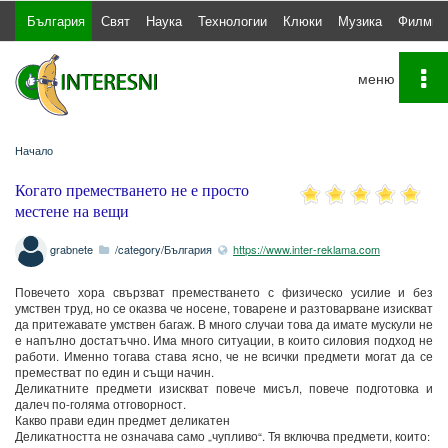
България
Свят
Наука
Технологии
Клюки
Музика
Филми
To
na
Начало
Когато преместването не е просто
местене на вещи
grabnete
/category/България
https://www.inter-reklama.com
Повечето хора свързват преместването с физическо усилие и без
умствен труд, но се оказва че носене, товарене и разтоварване изискват
да притежавате умствен багаж. В много случаи това да имате мускули не
е напълно достатъчно. Има много ситуации, в които силовия подход не
работи. Именно тогава става ясно, че не всички предмети могат да се
преместват по един и същи начин.
Деликатните предмети изискват повече мисъл, повече подготовка и
далеч по-голяма отговорност.
Какво прави един предмет деликатен
Деликатността не означава само „чупливо“. Тя включва предмети, които: