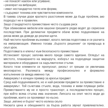
• не понасят наклон или усукване;
• реагират на вибрации;
• имат нестандартно тегло или форма;
• съдържат техника или чувствителни компоненти.
В такива случаи дори краткото разстояние може да бъде проблем, ако
подходът не е правилен.
Защо стандартното преместване често създава риск
При обикновени мебели или кашони грешките рядко водят до сериозни
последствия. При деликатни предмети обаче всяко подценяване на
риска може да доведе до реални щети.
Най-честите проблеми възникват, когато липсва подготовка и се разчита
на импровизация. Именно тогава „бързото решение“ се превръща в
скъп урок.
Подготовката е ключът към безопасното преместване
Истинският процес започва много преди самото вдигане. Огледът на
мястото, планирането на маршрута, изборът на подходящи защитни
материали и оборудване са задължителни стъпки.
Когато тези елементи се пропуснат, рискът от грешки се увеличава
многократно. Разликата между професионално и формално
изпълнение се вижда именно тук.
Аквариумът е изчщен пример за крехък предмет
Сред най-подценяваните, но и най-рискови предмети за преместване е
аквариумът. Той съчетава стъкло, вода, техника и живи плуващи риби.
Преместването му не е просто транспорт, а последователен процес,
при който всяка стъпка има значение. Липсата на опит често води до
проблеми, които се проявяват по-късно.
Защо „евтино и бързо“ често излиза скъпо
Ниската цена и обещанието за бърза работа звучат привлекателно.