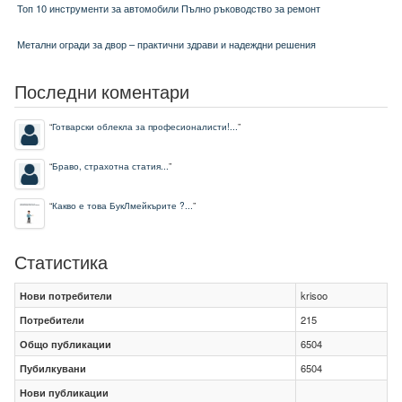
Топ 10 инструменти за автомобили Пълно ръководство за ремонт
Метални огради за двор – практични здрави и надеждни решения
Последни коментари
“
Готварски облекла за професионалисти!...
”
“
Браво, страхотна статия...
”
“
Какво е това БукЛмейкърите ?...
”
Статистика
Нови потребители
krisoo
Потребители
215
Общо публикации
6504
Пубилкувани
6504
Нови публикации