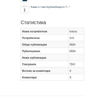
“
Какво е това БукЛмейкърите ?...
”
Статистика
Нови потребители
krisoo
Потребители
215
Общо публикации
6504
Пубилкувани
6504
Нови публикации
Гласували
7241
Вотове за коментари
0
Коментари
3