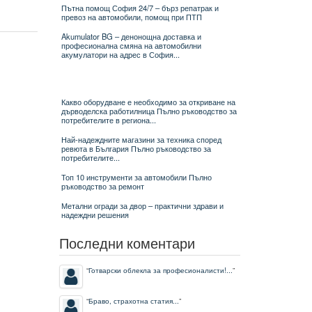
Пътна помощ София 24/7 – бърз репатрак и
превоз на автомобили, помощ при ПТП
Akumulator BG – денонощна доставка и
професионална смяна на автомобилни
акумулатори на адрес в София...
Какво оборудване е необходимо за откриване на
дърводелска работилница Пълно ръководство за
потребителите в региона...
Най-надеждните магазини за техника според
ревюта в България Пълно ръководство за
потребителите...
Топ 10 инструменти за автомобили Пълно
ръководство за ремонт
Метални огради за двор – практични здрави и
надеждни решения
Последни коментари
“
Готварски облекла за професионалисти!...
”
“
Браво, страхотна статия...
”