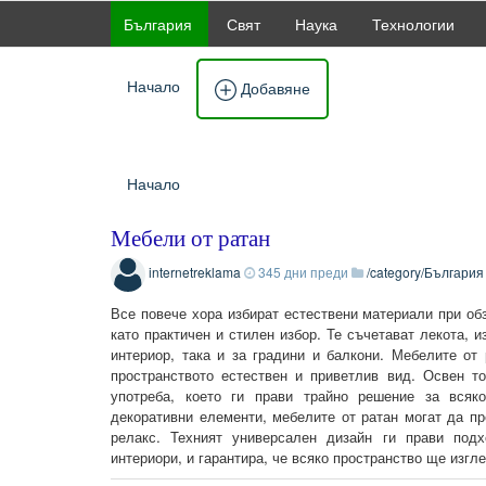
България
Свят
Наука
Технологии
Начало
Добавяне
Начало
Мебели от ратан
internetreklama
345 дни преди
/category/България
Все повече хора избират естествени материали при об
като практичен и стилен избор. Те съчетават лекота, 
интериор, така и за градини и балкони. Мебелите от
пространството естествен и приветлив вид. Освен т
употреба, което ги прави трайно решение за всяк
декоративни елементи, мебелите от ратан могат да п
релакс. Техният универсален дизайн ги прави под
интериори, и гарантира, че всяко пространство ще изгл