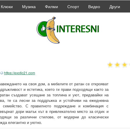
Клюки
Музика
Филми
Спорт
Видео
Други
https://exotic21.com
завеждането на своя дом, а мебелите от ратан се открояват
издръжливост и естетика, което ги прави подходящи както за
 ратан създават усещане за топлина и уют, придавайки на
ова, те са лесни за поддръжка и устойчиви на ежедневна
о семейство. С правилното подреждане и комбинация с
ревърнат дори малък кът в привлекателно място за отдих и
ходящи за различни стилове, от модерни до класически
ежда елегантно и уютно.