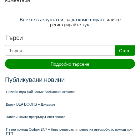
Влезте в акаунта си, за да коментирате
или се
регистрирайте
тук
.
Търси
Старт
Подробно търсене
Публикувани новини
Онлайн игра Бай Ганьо: Балкански скокове
Врати DEA DOORS – Дондуков
Завеси, които прегръщат светлината
Пътна помощ София 24/7 – бърз репатрак и превоз на автомобили, помощ при
ПТП