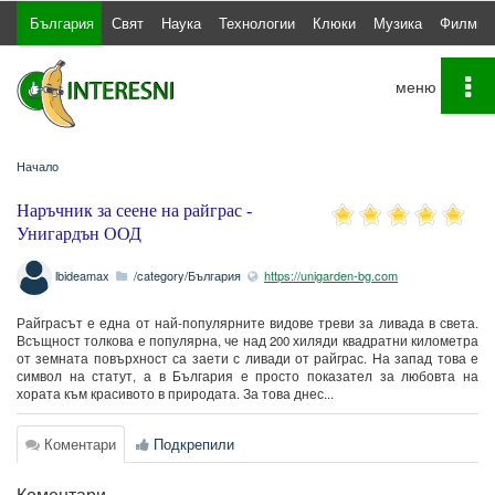
България
Свят
Наука
Технологии
Клюки
Музика
Филми
To
na
Начало
Наръчник за сеене на райграс -
Унигардън ООД
lbideamax
/category/България
https://unigarden-bg.com
Райграсът е една от най-популярните видове треви за ливада в света.
Всъщност толкова е популярна, че над 200 хиляди квадратни километра
от земната повърхност са заети с ливади от райграс. На запад това е
символ на статут, а в България е просто показател за любовта на
хората към красивото в природата. За това днес...
Коментари
Подкрепили
Коментари