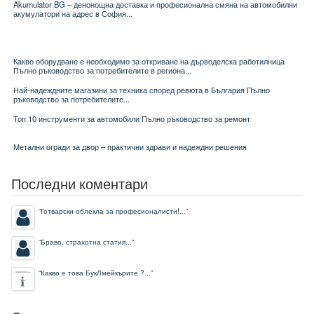
Akumulator BG – денонощна доставка и професионална смяна на автомобилни
акумулатори на адрес в София...
Какво оборудване е необходимо за откриване на дърводелска работилница
Пълно ръководство за потребителите в региона...
Най-надеждните магазини за техника според ревюта в България Пълно
ръководство за потребителите...
Топ 10 инструменти за автомобили Пълно ръководство за ремонт
Метални огради за двор – практични здрави и надеждни решения
Последни коментари
“
Готварски облекла за професионалисти!...
”
“
Браво, страхотна статия...
”
“
Какво е това БукЛмейкърите ?...
”