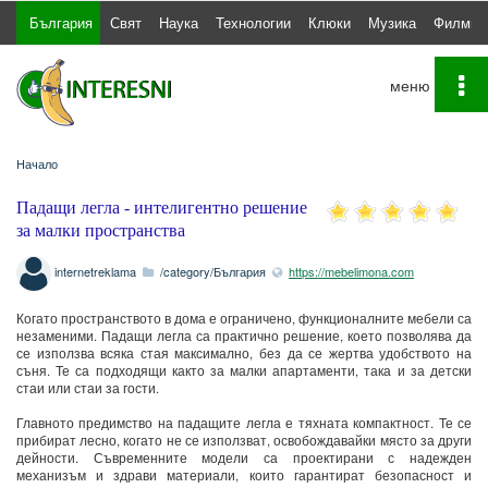
България
Свят
Наука
Технологии
Клюки
Музика
Филми
To
na
Начало
Падащи легла - интелигентно решение
за малки пространства
internetreklama
/category/България
https://mebelimona.com
Когато пространството в дома е ограничено, функционалните мебели са
незаменими. Падащи легла са практично решение, което позволява да
се използва всяка стая максимално, без да се жертва удобството на
съня. Те са подходящи както за малки апартаменти, така и за детски
стаи или стаи за гости.
Главното предимство на падащите легла е тяхната компактност. Те се
прибират лесно, когато не се използват, освобождавайки място за други
дейности. Съвременните модели са проектирани с надежден
механизъм и здрави материали, които гарантират безопасност и