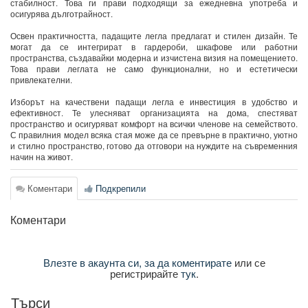
стабилност. Това ги прави подходящи за ежедневна употреба и
осигурява дълготрайност.
Освен практичността, падащите легла предлагат и стилен дизайн. Те
могат да се интегрират в гардероби, шкафове или работни
пространства, създавайки модерна и изчистена визия на помещението.
Това прави леглата не само функционални, но и естетически
привлекателни.
Изборът на качествени падащи легла е инвестиция в удобство и
ефективност. Те улесняват организацията на дома, спестяват
пространство и осигуряват комфорт на всички членове на семейството.
С правилния модел всяка стая може да се превърне в практично, уютно
и стилно пространство, готово да отговори на нуждите на съвременния
начин на живот.
Коментари
Подкрепили
Коментари
Влезте в акаунта си, за да коментирате
или се
регистрирайте
тук
.
Търси