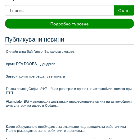
Старт
Подробно търсене
Публикувани новини
Онлайн игра Бай Ганьо: Балкански скокове
Врати DEA DOORS – Дондуков
Завеси, които прегръщат светлината
Пътна помощ София 24/7 – бърз репатрак и превоз на автомобили, помощ при
ПТП
Akumulator BG – денонощна доставка и професионална смяна на автомобилни
акумулатори на адрес в София...
Какво оборудване е необходимо за откриване на дърводелска работилница
Пълно ръководство за потребителите в региона...