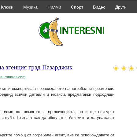
Клюки
Музика
Филми
Спорт
Видео
Други
а агенция град Пазарджик
/traurnaares.com
пит и експертиза в провеждането на погребални церемонии.
редвид всички детайли и нюанси, предлагайки подходящи
е само ще помогнат с организацията, но и ще осигурят
загуба. Те знаят как да общуват с близките и да уважават
ърсите помощ от погребален агент, вие се освобождавате от