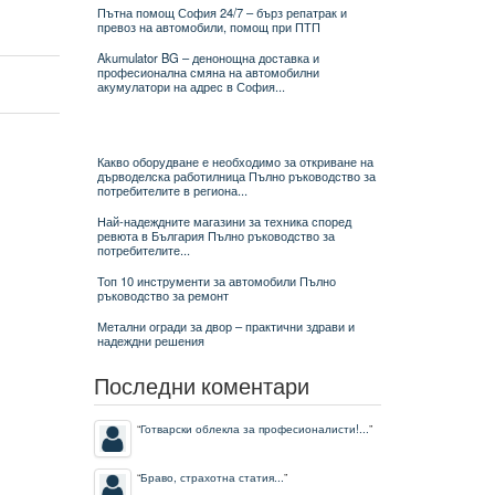
Пътна помощ София 24/7 – бърз репатрак и
превоз на автомобили, помощ при ПТП
Akumulator BG – денонощна доставка и
професионална смяна на автомобилни
акумулатори на адрес в София...
Какво оборудване е необходимо за откриване на
дърводелска работилница Пълно ръководство за
потребителите в региона...
Най-надеждните магазини за техника според
ревюта в България Пълно ръководство за
потребителите...
Топ 10 инструменти за автомобили Пълно
ръководство за ремонт
Метални огради за двор – практични здрави и
надеждни решения
Последни коментари
“
Готварски облекла за професионалисти!...
”
“
Браво, страхотна статия...
”