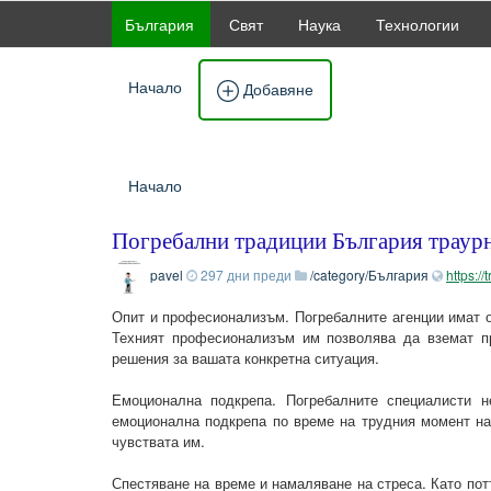
България
Свят
Наука
Технологии
Начало
Добавяне
Начало
Погребални традиции България траурн
pavel
297 дни преди
/category/България
https:/
Опит и професионализъм. Погребалните агенции имат о
Техният професионализъм им позволява да вземат п
решения за вашата конкретна ситуация.
Емоционална подкрепа. Погребалните специалисти н
емоционална подкрепа по време на трудния момент на 
чувствата им.
Спестяване на време и намаляване на стреса. Като пот