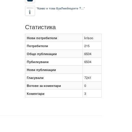
“
Какво е това БукЛмейкърите ?...
”
Статистика
Нови потребители
krisoo
Потребители
215
Общо публикации
6504
Пубилкувани
6504
Нови публикации
Гласували
7241
Вотове за коментари
0
Коментари
3