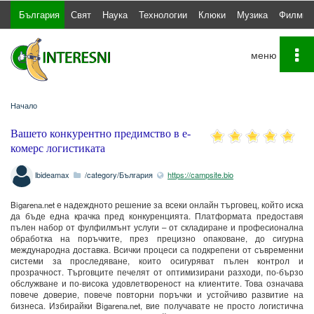
България
Свят
Наука
Технологии
Клюки
Музика
Филми
To
na
Начало
Вашето конкурентно предимство в е-
комерс логистиката
lbideamax
/category/България
https://campsite.bio
Bigarena.net е надеждното решение за всеки онлайн търговец, който иска
да бъде една крачка пред конкуренцията. Платформата предоставя
пълен набор от фулфилмънт услуги – от складиране и професионална
обработка на поръчките, през прецизно опаковане, до сигурна
международна доставка. Всички процеси са подкрепени от съвременни
системи за проследяване, които осигуряват пълен контрол и
прозрачност. Търговците печелят от оптимизирани разходи, по-бързо
обслужване и по-висока удовлетвореност на клиентите. Това означава
повече доверие, повече повторни поръчки и устойчиво развитие на
бизнеса. Избирайки Bigarena.net, вие получавате не просто логистична