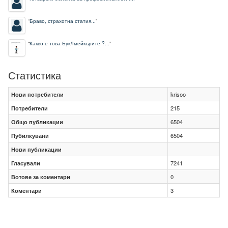
“
Браво, страхотна статия...
”
“
Какво е това БукЛмейкърите ?...
”
Статистика
Нови потребители
krisoo
Потребители
215
Общо публикации
6504
Пубилкувани
6504
Нови публикации
Гласували
7241
Вотове за коментари
0
Коментари
3