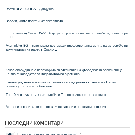
Врати DEA DOORS – Дондуков
Завеси, които прегръщат светлината
Пътна помощ София 24/7 – бърз репатрак и превоз на автомобили, помощ при
ПТП
Akumulator BG – денонощна доставка и професионална смяна на автомобилни
акумулатори на адрес в София...
Какво оборудване е необходимо за откриване на дърводелска работилница
Пълно ръководство за потребителите в региона...
Най-надеждните магазини за техника според ревюта в България Пълно
ръководство за потребителите...
Топ 10 инструменти за автомобили Пълно ръководство за ремонт
Метални огради за двор – практични здрави и надеждни решения
Последни коментари
“
Готварски облекла за професионалисти!...
”