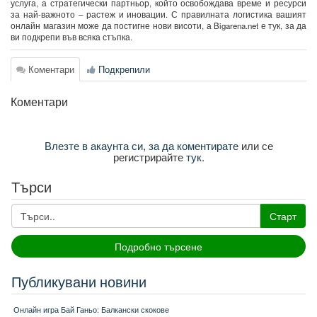
услуга, а стратегически партньор, който освобождава време и ресурси
за най-важното – растеж и иновации. С правилната логистика вашият
онлайн магазин може да постигне нови висоти, а Bigarena.net е тук, за да
ви подкрепи във всяка стъпка.
Коментари
Подкрепили
Коментари
Влезте в акаунта си, за да коментирате
или се
регистрирайте
тук
.
Търси
Старт
Подробно търсене
Публикувани новини
Онлайн игра Бай Ганьо: Балкански скокове