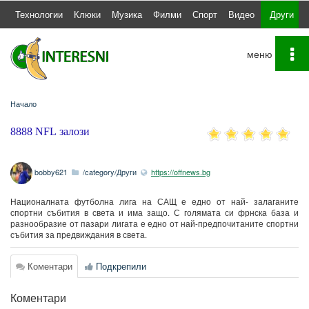
а
Технологии
Клюки
Музика
Филми
Спорт
Видео
Други
To
na
Начало
8888 NFL залози
bobby621
/category/Други
https://offnews.bg
Националната футболна лига на САЩ е едно от най- залаганите
спортни събития в света и има защо. С голямата си фрнска база и
разнообразие от пазари лигата е едно от най-предпочитаните спортни
събития за предвиждания в света.
Коментари
Подкрепили
Коментари