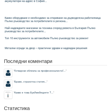
акумулатори на адрес в София...
Какво оборудване е необходимо за откриване на дърводелска работилница
Пълно ръководство за потребителите в региона...
Най-надеждните магазини за техника според ревюта в България Пълно
ръководство за потребителите...
Топ 10 инструменти за автомобили Пълно ръководство за ремонт
Метални огради за двор – практични здрави и надеждни решения
Последни коментари
“
Готварски облекла за професионалисти!...
”
“
Браво, страхотна статия...
”
“
Какво е това БукЛмейкърите ?...
”
Статистика