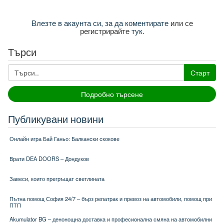
Влезте в акаунта си, за да коментирате
или се
регистрирайте
тук
.
Търси
Старт
Подробно търсене
Публикувани новини
Онлайн игра Бай Ганьо: Балкански скокове
Врати DEA DOORS – Дондуков
Завеси, които прегръщат светлината
Пътна помощ София 24/7 – бърз репатрак и превоз на автомобили, помощ при
ПТП
Akumulator BG – денонощна доставка и професионална смяна на автомобилни