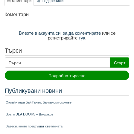
Коментари
Подкрепили
Коментари
Влезте в акаунта си, за да коментирате
или се
регистрирайте
тук
.
Търси
Старт
Подробно търсене
Публикувани новини
Онлайн игра Бай Ганьо: Балкански скокове
Врати DEA DOORS – Дондуков
Завеси, които прегръщат светлината