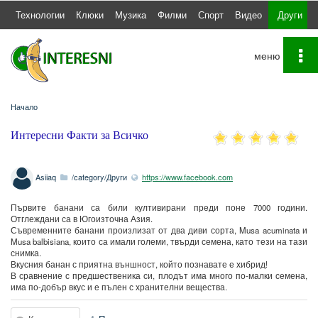
а
Технологии
Клюки
Музика
Филми
Спорт
Видео
Други
To
na
Начало
Интересни Факти за Всичко
Asiiaq
/category/Други
https://www.facebook.com
Първите банани са били култивирани преди поне 7000 години.
Отглеждани са в Югоизточна Азия.
Съвременните банани произлизат от два диви сорта, Musa acuminata и
Musa balbisiana, които са имали големи, твърди семена, като тези на тази
снимка.
Вкусния банан с приятна външност, който познавате е хибрид!
В сравнение с предшественика си, плодът има много по-малки семена,
има по-добър вкус и е пълен с хранителни вещества.