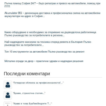
Пътна помощ София 24/7 – бърз репатрак и превоз на автомобили, помощ при
ПТП
Akumulator BG – денонощна доставка и професионална смяна на автомобилни
акумулатори на адрес в София...
Какво оборудване е необходимо за откриване на дърводелска работилница
Пълно ръководство за потребителите в региона...
Най-надеждните магазини за техника според ревюта в България Пълно
ръководство за потребителите...
Топ 10 инструменти за автомобили Пълно ръководство за ремонт
Метални огради за двор – практични здрави и надеждни решения
Последни коментари
“
Готварски облекла за професионалисти!...
”
“
Браво, страхотна статия...
”
“
Какво е това БукЛмейкърите ?...
”