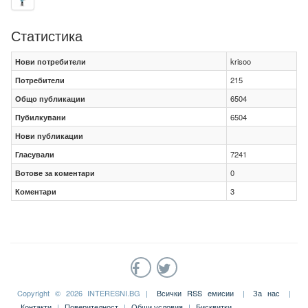
Статистика
Нови потребители
krisoo
Потребители
215
Общо публикации
6504
Пубилкувани
6504
Нови публикации
Гласували
7241
Вотове за коментари
0
Коментари
3
Copyright © 2026 INTERESNI.BG |
Всички RSS емисии
|
За нас
|
Контакти
|
Поверителност
|
Общи условия
|
Бисквитки